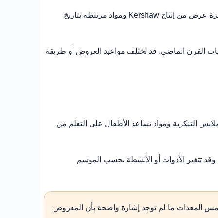
تملك ليدز مكانة مهمة في البدايات البريطانية للصورة المتحركة، ويعرض قسم Media in the Mill كاميرات سينمائية قديمة وأجهزة عرض من إنتاج Kershaw ومواد مرتبطة بتاريخ
عداً وتستحضر أجواء دور العرض في عشرينيات القرن الماضي. قد تختلف مواعيد العروض أو طريقة
ساحة عائلية مخصصة للبناء والإبداع تعرف باسم Mini Makers’ Studio. تتوافر فيها أنشطة مثل قطع LEGO والملابس التنكرية ومواد تساعد الأطفال على التعلم من
 وقد تتغير الأدوات أو الأنشطة بحسب الموسم
 لمس المعدات ما لم توجد إشارة واضحة بأن المعروض