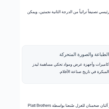
دز المباني وحولتها إلى متحف صناعي افتُتح للجمهور عام 1982. ويحمل المبنى الرئيسي تصنيفاً تراثياً من الدرجة الثانية نجمتين، ويمكن
الطباعة والصورة المتحركة
كاميرات وأجهزة عرض ومواد تحكي مساهمة ليدز
المبكرة في تاريخ صناعة الأفلام.
يقدم معرض النسيج شرحاً لمراحل صناعة الأقمشة الصوفية التي اشتهرت بها ليدز ويوركشاير. ومن أكثر المعروضات لفتاً للنظر آلتان ضخمتان للغزل صُنعتا بواسطة Platt Brothers