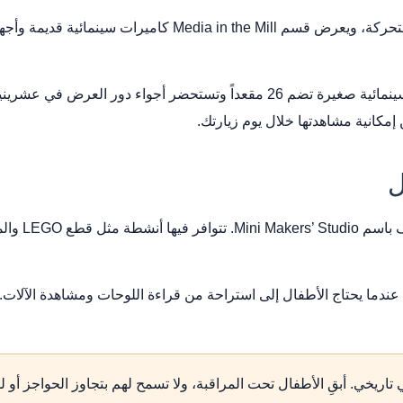
ومن أبرز التجارب Palace Picture House، وهي قاعة سينمائية صغيرة تضم 26 مق
مكانية مشاهدتها خلال يوم زيارتك.
يضم المتحف م
عندما يحتاج الأطفال إلى استراحة من قراءة اللوحات ومشاهدة الآلات.
اريخي. أبقِ الأطفال تحت المراقبة، ولا تسمح لهم بتجاوز الحواجز أو