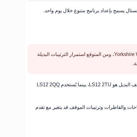
ال يسمح بإعداد برنامج متنوع خلال يوم واحد.
أُغلق موقف المتحف الرئيسي مؤقتاً اعتباراً من 26 مايو 2026 بسبب أعمال أساسية تنفذها Yorkshire Water، ومن المتوقع استمرار الترتيبات البديلة
يتوافر موقف بديل مزود بلوحات إرشادية في Farnell UK على الجهة المقابلة من Canal Road. الرمز البريدي المستخدم للموقف البديل هو LS12 2TU، بينما يُستخدم LS12 2QQ
احات والقاطرات وترتيبات الموقف قد يتغير مع تقدم