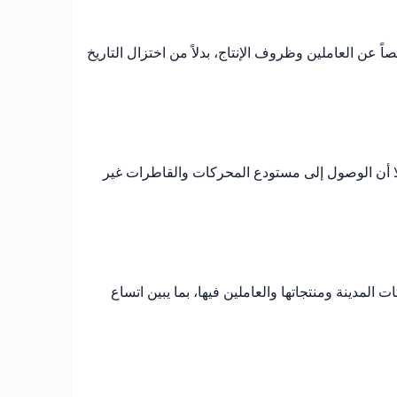
عن العاملين وظروف الإنتاج، بدلاً من اختزال التاريخ
موعة الصناعية مواد مرتبطة بشركات معروفة مثل John Fowler وHunslet Engine Company وKirkstall Forge. إلا أن الوصول إلى مستودع المحركات والقاطرات غير
مدينة ومنتجاتها والعاملين فيها، بما يبين اتساع