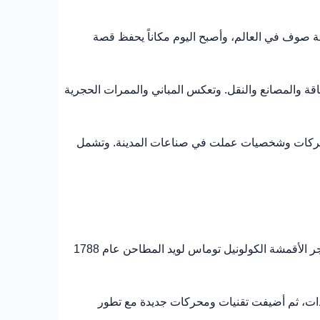
يخه أكبر مطحنة صوف في العالم، وأصبح اليوم مكاناً يحفظ قصة
اقة والمصانع والنقل. وتعكس المباني والممرات الحجرية
 بشركات وشخصيات عملت في صناعات المدينة. وتشمل
ترجع جذور النشاط الصناعي في الموقع إلى قرون سابقة، وجرى توسيعه بصورة كبيرة في أواخر القرن الثامن عشر. اشترى تاجر الأقمشة الكولونيل توماس لويد المطاحن عام 1788
دات، ثم أضيفت تقنيات ومحركات جديدة مع تطور