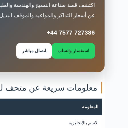
اكتشف قصة صناعة النسيج والهندسة والطباع
عن أسعار التذاكر والمواعيد والموقف البد
+44 7577 727386
استفسار واتساب
اتصال مباشر
معلومات سريعة عن متحف لي
المعلومة
الاسم بالإنجليزية