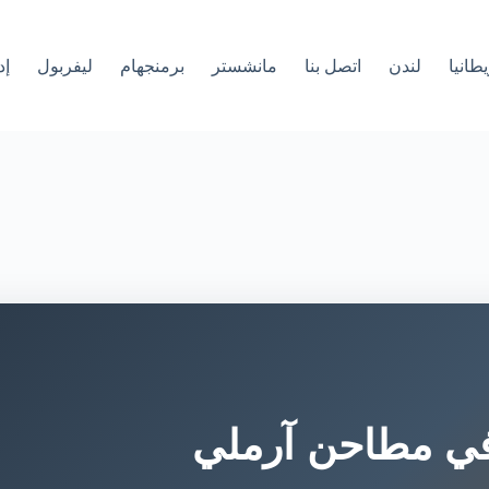
طانيا
لندن
اتصل بنا
مانشستر
برمنجهام
ليفربول
إد
في مطاحن آرملي