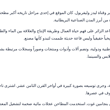
Armley Mill التاريخي بين نهر آير وقناة ليدز وليفربول. كان الموقع في إحدى مراحل تار
ن أبرز المدن الصناعية البريطانية.
 الزائر على فهم حياة العمال وطريقة الإنتاج والعلاقة بين الماء والط
ريخياً حقيقياً وليس قاعة حديثة صُممت لتبدو كأنها مصنع.
 وطنية ودولية، وتضم آلات وأدوات ومنتجات وصوراً وسجلات مرتبطة
ابس والسينما.
وف في عصرها.
ناعي بنجامين غوت. استخدمت المطاحن عجلات مائية ضخمة لتشغيل المع