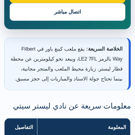
اتصال مباشر
الخلاصة السريعة:
يقع ملعب كينغ باور في Filbert
Way بالرمز LE2 7FL، ويبعد نحو كيلومترين عن محطة
قطار ليستر. زيارة محيط الملعب والمتجر مجانية،
بينما تحتاج جولة الاستاد والمباريات إلى حجز مسبق.
معلومات سريعة عن نادي ليستر سيتي
المعلومة
التفاصيل