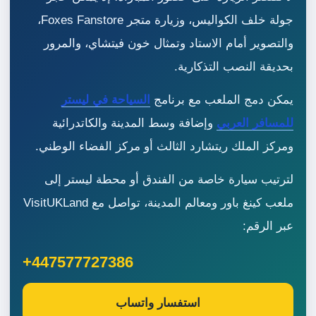
جولة خلف الكواليس، وزيارة متجر Foxes Fanstore،
والتصوير أمام الاستاد وتمثال خون فيتشاي، والمرور
بحديقة النصب التذكارية.
يمكن دمج الملعب مع برنامج
السياحة في ليستر
للمسافر العربي
وإضافة وسط المدينة والكاتدرائية
ومركز الملك ريتشارد الثالث أو مركز الفضاء الوطني.
لترتيب سيارة خاصة من الفندق أو محطة ليستر إلى
ملعب كينغ باور ومعالم المدينة، تواصل مع VisitUKLand
عبر الرقم:
+447577727386
استفسار واتساب