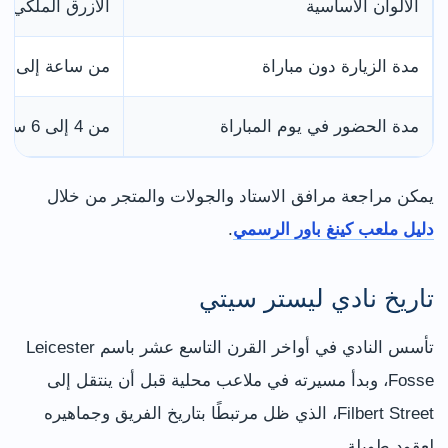
الألوان الأساسية
الأزرق الملكي و
مدة الزيارة دون مباراة
من ساعة إلى 3 ساعات حسب الجولة
مدة الحضور في يوم المباراة
من 4 إلى 6 ساعات مع الوصول والمغادرة
يمكن مراجعة مرافق الاستاد والجولات والمتجر من خلال
دليل ملعب كينغ باور الرسمي
.
تاريخ نادي ليستر سيتي
تأسس النادي في أواخر القرن التاسع عشر باسم Leicester
Fosse، وبدأ مسيرته في ملاعب محلية قبل أن ينتقل إلى
Filbert Street، الذي ظل مرتبطًا بتاريخ الفريق وجماهيره
لعقود طويلة.