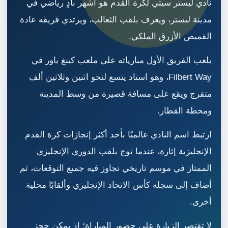
نادي ليستر سيتي لكرة القدم هو أشهر نادٍ رياضي في
مدينة ليستر، ويعرف بلقب الثعالب، ويرتدي فريقه عادة
القميص الأزرق الملكي.
يلعب الفريق الأول مبارياته على ملعب كينغ باور في
Filbert Way، وهو استاد يتسع لنحو اثنين وثلاثين ألف
متفرج ويقع على مسافة قصيرة من وسط المدينة
ومحطة القطار.
ارتبط اسم النادي عالميًا بأحد أكثر إنجازات كرة القدم
الإنجليزية إثارة، عندما توج بلقب الدوري الإنجليزي
الممتاز في موسم تاريخي تجاوز فيه جميع التوقعات، ثم
أضاف إلى سجله كأس الاتحاد الإنجليزي وألقابًا محلية
أخرى.
لا تقتصر الزيارة على حضور المباراة؛ إذ يمكن حجز