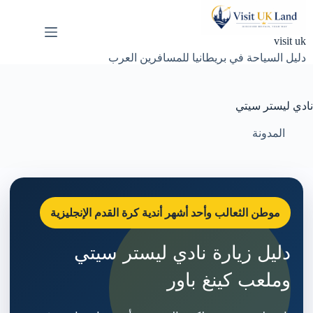
لتجاوز
لى
لمحتوى
visit uk
دليل السياحة في بريطانيا للمسافرين العرب
نادي ليستر سيتي
المدونة
موطن الثعالب وأحد أشهر أندية كرة القدم الإنجليزية
دليل زيارة نادي ليستر سيتي
وملعب كينغ باور