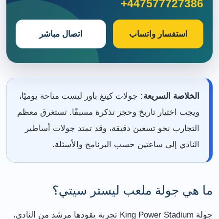
+447577727386
استفسار واتساب
اتصال مباشر
الخلاصة السريعة:
جولات كينغ باور ليست متاحة يوميًا،
ويجب اختيار تاريخ وحجز تذكرة مسبقًا. تستغرق معظم
التجارب نحو تسعين دقيقة، وقد تمتد جولات أساطير
النادي إلى ساعتين حسب البرنامج والأسئلة.
ما هي جولة ملعب ليستر سيتي؟
جولة King Power Stadium تجربة يقودها مرشد من النادي،