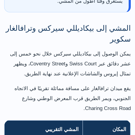
يستغرق وقتًا أطول من المشي.
المشي إلى بيكاديللي سيركس وترافالغار
سكوير
يمكن الوصول إلى بيكاديللي سيركس خلال نحو خمس إلى
عشر دقائق عبر Swiss Court وCoventry Street، ويظهر
تمثال إيروس والشاشات الإعلانية عند نهاية الطريق.
يقع ميدان ترافالغار على مسافة مماثلة تقريبًا في الاتجاه
الجنوبي، ويمر الطريق قرب المعرض الوطني وشارع
Charing Cross Road.
المكان
المشي التقريبي