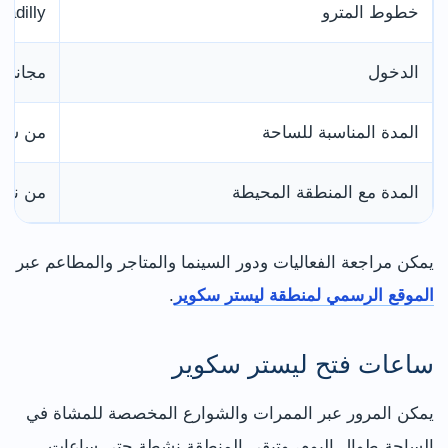
خطوط المترو
Piccadilly وn
الدخول
مجاني
المدة المناسبة للساحة
من ساع
المدة مع المنطقة المحيطة
من نصف
يمكن مراجعة الفعاليات ودور السينما والمتاجر والمطاعم عبر
الموقع الرسمي لمنطقة ليستر سكوير
.
ساعات فتح ليستر سكوير
يمكن المرور عبر الممرات والشوارع المخصصة للمشاة في
الساحة طوال اليوم، وتبقى المنطقة نشطة حتى ساعات