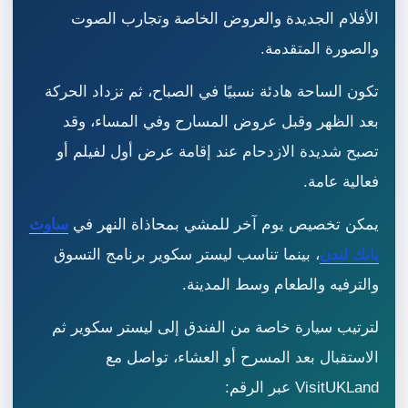
الأفلام الجديدة والعروض الخاصة وتجارب الصوت
والصورة المتقدمة.
تكون الساحة هادئة نسبيًا في الصباح، ثم تزداد الحركة
بعد الظهر وقبل عروض المسارح وفي المساء، وقد
تصبح شديدة الازدحام عند إقامة عرض أول لفيلم أو
فعالية عامة.
يمكن تخصيص يوم آخر للمشي بمحاذاة النهر في
ساوث
بانك لندن
، بينما تناسب ليستر سكوير برنامج التسوق
والترفيه والطعام وسط المدينة.
لترتيب سيارة خاصة من الفندق إلى ليستر سكوير ثم
الاستقبال بعد المسرح أو العشاء، تواصل مع
VisitUKLand عبر الرقم: