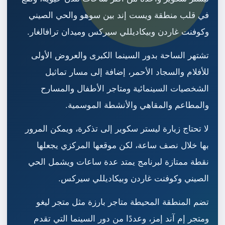
في قلب منطقة ويست إند بين سوهو والحي الصيني
وكوفنت غاردن وبيكاديللي سيركس وميدان ترافالغار.
تشتهر الساحة بدور السينما الكبرى والعروض الأولى
للأفلام والسجاد الأحمر، إضافة إلى مسار تماثيل
الشخصيات السينمائية ومتاجر الأطفال والمسارح
والمطاعم والمقاهي والأنشطة الموسمية.
لا تحتاج زيارة ليستر سكوير إلى تذكرة، ويمكن المرور
بها خلال نصف ساعة، لكن موقعها المركزي يجعلها
نقطة ممتازة لبرنامج يمتد عدة ساعات ويشمل الحي
الصيني وكوفنت غاردن وبيكاديللي سيركس.
تضم المنطقة المحيطة متاجر بارزة مثل متجر ليغو
ومتجر إم آند إمز، وعددًا من دور السينما التي تقدم