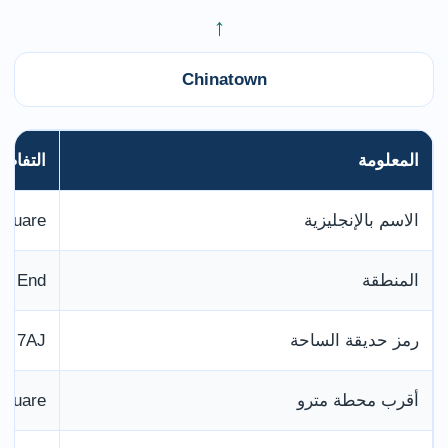
←
Chinatown
المعلومة
التفاصي
الاسم بالإنجليزية
Square
المنطقة
West End، وس
رمز حديقة الساحة
H 7AJ
أقرب محطة مترو
Square