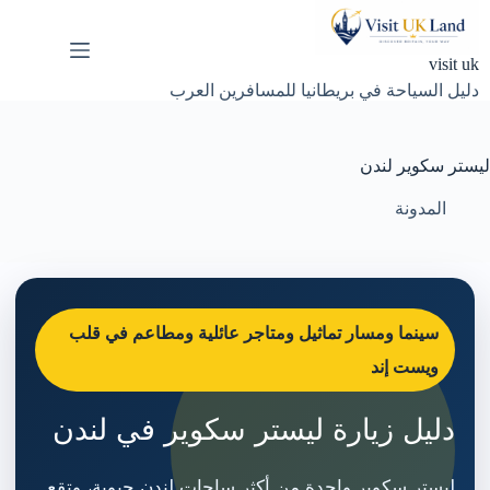
لتجاوز
لى
لمحتوى
visit uk
دليل السياحة في بريطانيا للمسافرين العرب
ليستر سكوير لندن
المدونة
سينما ومسار تماثيل ومتاجر عائلية ومطاعم في قلب
ويست إند
دليل زيارة ليستر سكوير في لندن
ليستر سكوير واحدة من أكثر ساحات لندن حيوية، وتقع