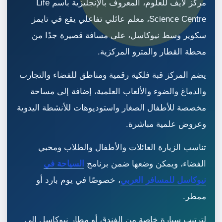
مركز لايف للعلوم، المعروف بالإنجليزية باسم Life
Science Centre، معلم عائلي تفاعلي يقع في تايمز
سكوير وسط نيوكاسل، على مسافة قصيرة جدًا من
محطة القطار والمترو المركزية.
يضم المركز قبة فلكية رقمية ومناطق للفضاء والتجارب
والدماغ والضوء والألعاب العلمية، إضافة إلى مساحة
مخصصة للأطفال الصغار واستوديوهات للأنشطة اليدوية
وعروض علمية مباشرة.
تناسب الزيارة العائلات والأطفال والطلاب ومحبي
الفضاء، ويمكن وضعها ضمن برنامج
السياحة في
نيوكاسل للمسافر العربي
، خصوصًا في يوم بارد أو
ممطر.
لترتيب سيارة خاصة من الفندق أو مطار نيوكاسل إلى