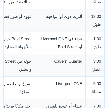
صباحًا
أو التحقق من التوفر
12:00
ألبرت دوك أو الواجهة
قهوة أو صور قصيرة 
ظهرًا
1:30
غداء في Liverpool ONE
d Street
ظهرًا
أو Bold Street
والأجواء المحلية.
Cavern Quarter
3:00
عصرًا
والبيتلز.
5:00
Liverpool ONE
تسوق ومطاعم ومقاه
مساءً
ممطرًا.
7:00
عشاء أو عودة للفندق
اختر مكانًا قريبًا م