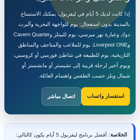
إذا كانت لديك 5 أيام في ليفربول، يمكنك الاستمتاع
بالمدينة بدون استعجال: يوم للواجهة البحرية وألبرت
دوك وعبارة نهر ميرسي، يوم للبيتلز وCavern Quarter
وLiverpool ONE، يوم للملاعب والمتاحف والمناطق
التاريخية، يوم للطبيعة في شاطئ فورمبي أو كروسبي،
ويوم أخير لرحلة قريبة إلى تشيستر أو مانشستر أو
شمال ويلز حسب الطقس واهتمام العائلة.
استفسار واتساب
اتصال مباشر
الخلاصة:
أفضل برنامج ليفربول 5 أيام يكون كالتالي: