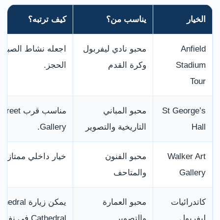
الخيار
يناسب من؟
كيف ترتبه؟
Anfield
محبو نادي ليفربول
اجعله نشاط الصباح 
Stadium
وكرة القدم
الحجز.
Tour
St George’s
محبو المباني
Hall
التاريخية والتصوير
Gallery.
Walker Art
محبو الفنون
خيار داخلي ممتاز في
Gallery
والمتاحف
كاتدرائيات
محبو العمارة
ليفربول
والتصوير
Cathedral في نفس اليوم حسب الوقت.