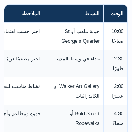
الوقت
النشاط
الملاحظة
10:00
جولة ملعب أو St
اختر حسب اهتمامك: ك
صباحًا
George’s Quarter
12:30
غداء في وسط المدينة
اختر مطعمًا قريبًا من Lime Street أو erpool ONE
ظهرًا
2:00
Walker Art Gallery أو
نشاط مناسب للطقس ا
عصرًا
الكاتدرائيات
4:30
Bold Street أو
قهوة ومطاعم وأجواء
مساءً
Ropewalks