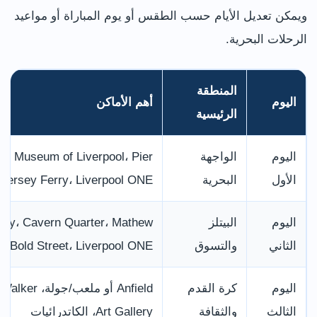
ويمكن تعديل الأيام حسب الطقس أو يوم المباراة أو مواعيد
الرحلات البحرية.
المنطقة
اليوم
أهم الأماكن
الرئيسية
اليوم
الواجهة
k، Museum of Liverpool، Pier
الأول
البحرية
Mersey Ferry، Liverpool ONE
اليوم
البيتلز
ory، Cavern Quarter، Mathew
الثاني
والتسوق
t، Bold Street، Liverpool ONE
اليوم
كرة القدم
Anfield أو ملع
الثالث
والثقافة
Art Gallery، الكاتدرائيات