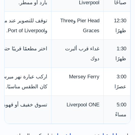
صباحًا
Liverpool
بارد أو ممطر.
12:30
Pier Head وThree
ظهرًا
Graces
وPort of Liverpool.
1:30
غداء قرب ألبرت
اختر مطعمًا قريبًا حتى 
ظهرًا
دوك
3:00
Mersey Ferry
اركب عبارة نهر ميرسي ل
عصرًا
كان الطقس مناسبًا.
5:00
Liverpool ONE
تسوق خفيف أو قهوة أو
مساءً