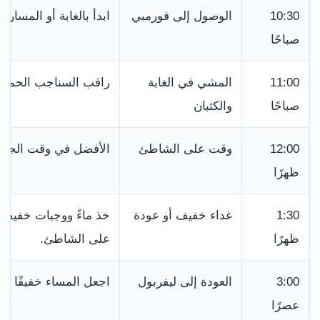
10:30
الوصول إلى فورمبي
ابدأ بالغابة أو المس
صباحًا
11:00
المشي في الغابة
راقب السناجب الحمراء 
صباحًا
والكثبان
12:00
وقت على الشاطئ
الأفضل في وقت الجزر
ظهرًا
1:30
غداء خفيف أو عودة
خذ ماءً ووجبات خفيفة،
ظهرًا
على الشاطئ.
3:00
العودة إلى ليفربول
اجعل المساء خفيفًا في Liverpool ONE أو قرب الفن
عصرًا