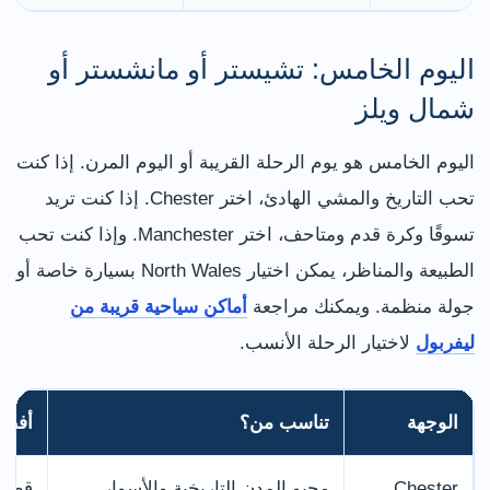
اليوم الخامس: تشيستر أو مانشستر أو
شمال ويلز
اليوم الخامس هو يوم الرحلة القريبة أو اليوم المرن. إذا كنت
تحب التاريخ والمشي الهادئ، اختر Chester. إذا كنت تريد
تسوقًا وكرة قدم ومتاحف، اختر Manchester. وإذا كنت تحب
الطبيعة والمناظر، يمكن اختيار North Wales بسيارة خاصة أو
جولة منظمة. ويمكنك مراجعة
أماكن سياحية قريبة من
ليفربول
لاختيار الرحلة الأنسب.
الوجهة
تناسب من؟
أفضل
Chester
محبو المدن التاريخية والأسوار
قطار