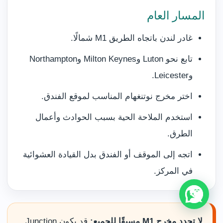
المسار العام
غادر لندن باتجاه الطريق M1 شمالًا.
تابع نحو Luton وMilton Keynes وNorthampton
وLeicester.
اختر مخرج نوتنغهام المناسب لموقع الفندق.
استخدم الملاحة الحية بسبب الحوادث وأعمال
الطرق.
اتجه إلى الموقف أو الفندق بدل القيادة العشوائية
في المركز.
لا تحدد مخرج M1 مسبقًا للجميع:
قد يكون Junction