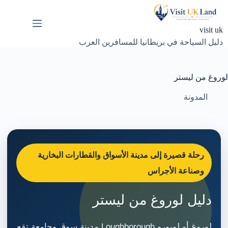
لتجاوز
لى
لمحتوى
visit uk
دليل السياحة في بريطانيا للمسافرين العرب
لوروغ من ليستر
المدونة
رحلة قصيرة إلى مدينة الأسواق والقطارات البخارية
وصناعة الأجراس
دليل لوروغ من ليستر
لوروغ أو لوبورو Loughborough مدينة سوق وجامعة تقع