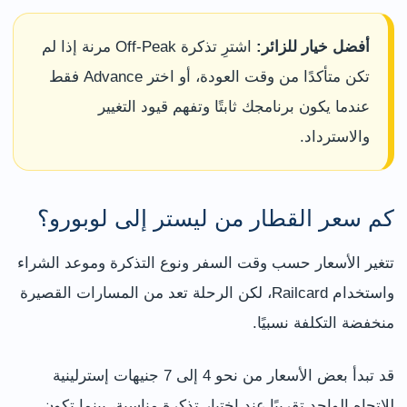
أفضل خيار للزائر:
اشترِ تذكرة Off-Peak مرنة إذا لم
تكن متأكدًا من وقت العودة، أو اختر Advance فقط
عندما يكون برنامجك ثابتًا وتفهم قيود التغيير
والاسترداد.
كم سعر القطار من ليستر إلى لوبورو؟
تتغير الأسعار حسب وقت السفر ونوع التذكرة وموعد الشراء
واستخدام Railcard، لكن الرحلة تعد من المسارات القصيرة
منخفضة التكلفة نسبيًا.
قد تبدأ بعض الأسعار من نحو 4 إلى 7 جنيهات إسترلينية
للاتجاه الواحد تقريبًا عند اختيار تذكرة مناسبة، بينما تكون