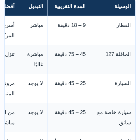
الوسيلة
المدة التقريبية
التبديل
أفضل م
القطار
9 – 18 دقيقة
مباشر
أسرع و
المركز
الحافلة 127
45 – 75 دقيقة
مباشرة
تنزل د
غالبًا
السيارة
25 – 45 دقيقة
لا يوجد
مرونة ل
المتباع
سيارة خاصة مع
25 – 45 دقيقة
لا يوجد
من الفن
سائق
مباشرة