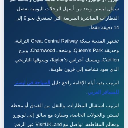
شمال ليستر، وتعد من أسهل الرحلات اليومية بفضل
القطارات المباشرة السريعة التي تستغرق نحو 9 إلى
14 دقيقة فقط.
تشتهر المدينة بسكة Great Central Railway التراثية،
وحديقة Queen’s Park، ومتحف Charnwood، وبرج
Carillon، ومسبك أجراس Taylor’s، وسوقها التاريخي
الذي يعود نشاطه إلى قرون طويلة.
لترتيب بقية أيام الإقامة راجع دليل
السياحة في ليستر
للمسافر العربي
.
لترتيب استقبال المطارات، والنقل من الفندق أو محطة
ليستر، والجولات الخاصة، وسيارة مع سائق إلى لوبورو
ومعالم المقاطعة، تواصل مع VisitUKLand عبر الرقم: