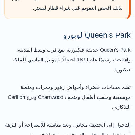
لذلك افحص التقويم قبل شراء قطار ليستر.
Queen’s Park لوبورو
Queen’s Park حديقة فيكتورية تقع قرب وسط المدينة،
وافتتحت رسميًا عام 1899 احتفالًا باليوبيل الماسي للملكة
فيكتوريا.
تضم مساحات خضراء وأحواض زهور وممرات ومنصة
موسيقية وملعب أطفال ومتحف Charnwood وبرج Carillon
التذكاري.
الدخول إلى الحديقة مجاني، وتعد مناسبة للاستراحة أو النزهة
أو دمجها مع المتحف والسوق ضمن جولة قصيرة.