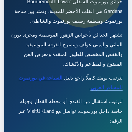
حدائق بورنموث السفلى Bournemouth Lower
Gardens هي القلب الأخضر للمدينة، وتمتد بين ساحة
بورنموث ومنطقة رصيف بورنموث والشاطئ.
تشتهر الحدائق بأحواض الزهور الموسمية ومجرى بورن
المائي والميني غولف ومسرح الفرقة الموسيقية
والقفص المخصص للطيور المنقذة ومعرض الفن
المفتوح والمطاعم والأكشاك.
لترتيب يومك كاملًا راجع دليل
السياحة في بورنموث
للمسافر العربي
.
لترتيب استقبال من الفندق أو محطة القطار وجولة
خاصة داخل بورنموث، تواصل مع VisitUKLand عبر
الرقم: