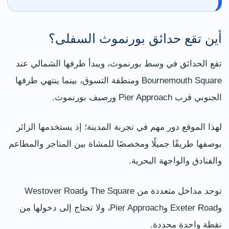
أين تقع حدائق بورنموث السفلى؟
تقع الحدائق في وسط بورنموث، ويبدأ طرفها الشمالي عند
Bournemouth Square ومنطقة التسوق، بينما ينتهي طرفها
الجنوبي قرب Pier Approach ورصيف بورنموث.
لهذا الموقع دور مهم في تجربة المدينة؛ إذ يستخدمها الزائر
بوصفها طريقًا جميلًا ومخصصًا للمشاة بين المتاجر والمطاعم
والفنادق والواجهة البحرية.
توجد مداخل متعددة من The Square وWestover Road
وExeter Road وPier Approach، ولا تحتاج إلى دخولها من
نقطة واحدة محددة.