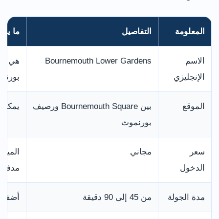
المعلومة
التفاصيل
ما يهم
الاسم
Bournemouth Lower Gardens
هي ال
الإنجليزي
بورنمو
الموقع
بين Bournemouth Square ورصيف
يمكن ع
بورنموث
سعر
مجاني
الميني
الدخول
مدفوع
مدة الجولة
من 45 إلى 90 دقيقة
أضف وق