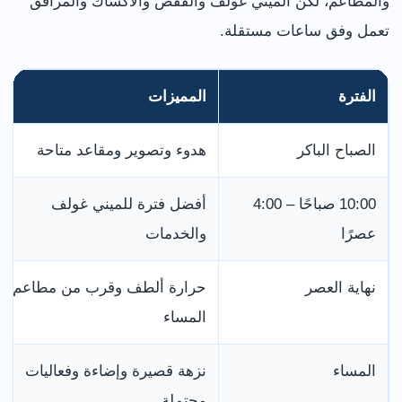
والمطاعم، لكن الميني غولف والقفص والأكشاك والمرافق
تعمل وفق ساعات مستقلة.
الفترة
المميزات
الصباح الباكر
هدوء وتصوير ومقاعد متاحة
10:00 صباحًا – 4:00
أفضل فترة للميني غولف
عصرًا
والخدمات
نهاية العصر
حرارة ألطف وقرب من مطاعم
المساء
المساء
نزهة قصيرة وإضاءة وفعاليات
محتملة