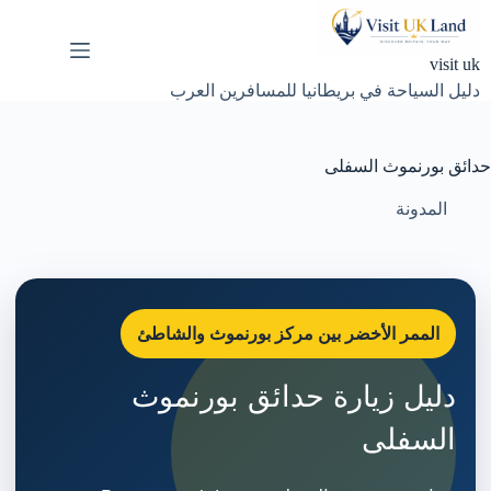
لتجاوز
لى
لمحتوى
visit uk
دليل السياحة في بريطانيا للمسافرين العرب
حدائق بورنموث السفلى
المدونة
الممر الأخضر بين مركز بورنموث والشاطئ
دليل زيارة حدائق بورنموث
السفلى