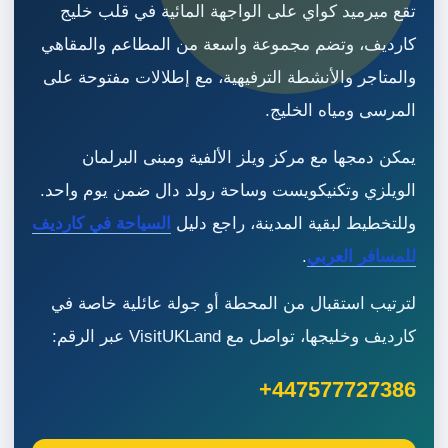
تقع ميرميد كواي على الواجهة المائية في قلب خليج
كارديف، وتضم مجموعة واسعة من المطاعم والمقاهي
والمتاجر والأنشطة الترفيهية، مع إطلالات مفتوحة على
المرسى ومياه الخليج.
يمكن دمجها مع مركز ويلز الألفية ومبنى البرلمان
الويلزي وتكنيكويست وساحة رولد دال ضمن يوم واحد.
وللتخطيط لبقية المدينة، راجع دليل
السياحة في كارديف
للمسافر العربي
.
لترتيب استقبال من المحطة أو جولة عائلية خاصة في
كارديف وخليجها، تواصل مع VisitUKLand عبر الرقم:
+447577727386