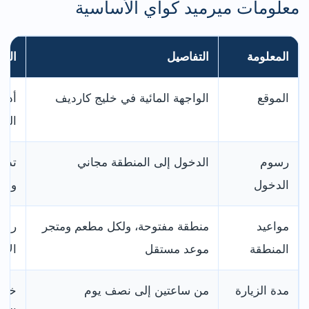
معلومات ميرميد كواي الأساسية
المعلومة
التفاصيل
النص
الموقع
الواجهة المائية في خليج كارديف
الخ
رسوم
الدخول إلى المنطقة مجاني
تدفع
الدخول
والج
مواعيد
منطقة مفتوحة، ولكل مطعم ومتجر
راجع
المنطقة
موعد مستقل
الان
مدة الزيارة
من ساعتين إلى نصف يوم
خصص 