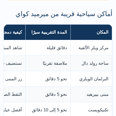
أماكن سياحية قريبة من ميرميد كواي
المكان
المدة التقريبية سيرًا
كيفية دمجه م
مركز ويلز الألفية
دقائق قليلة
شاهد المبنى 
ساحة رولد دال
ملاصقة تقريبًا
تستضيف فعال
البرلمان الويلزي
نحو 5 دقائق
زر المبنى قب
مبنى بييرهيد
نحو 5 دقائق
التقط الصور 
تكنيكويست
نحو 5 إلى 10 دقائق
أفضل خيار لل