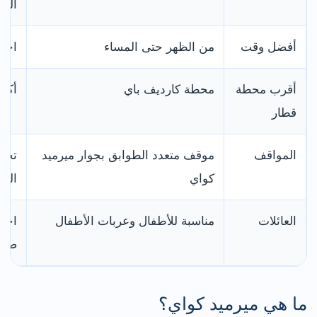
الق
أفضل وقت
من الظهر حتى المساء
احجز
أقرب محطة
محطة كارديف باي
أكمل
قطار
المواقف
موقف متعدد الطوابق بجوار ميرميد
تحقق
كواي
الو
العائلات
مناسبة للأطفال وعربات الأطفال
اختر
صغار
ما هي ميرميد كواي؟