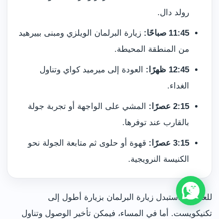
رولد دال.
11:45 صباحًا:
زيارة البرلمان الويلزي ومبنى بييرهيد
من المنطقة المحيطة.
12:45 ظهرًا:
العودة إلى ميرميد كواي وتناول
الغداء.
2:15 عصرًا:
المشي على الواجهة أو تجربة جولة
بالقارب عند توفرها.
3:15 عصرًا:
قهوة أو حلوى ثم متابعة الجولة نحو
الكنيسة النرويجية.
للعائلات، استبدل زيارة البرلمان بزيارة أطول إلى
تكنيكويست. أما في المساء، فيمكن تأخير الوصول وتناول