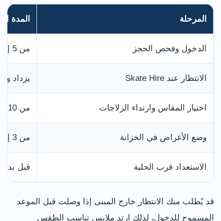
المرحلة
المدة الم
الدخول وفحص الحجز
من 5 إلى 10 دقائق
الانتظار عند Skate Hire
يزداد وق
اختيار المقاس وارتداء الزلاجات
من 10 إلى 15 دقيقة للمبتدئ
وضع الأغراض في الخزانة
من 3 إلى 5 دقائق
الاستعداد قرب الحلبة
قبل بداية
قد يُطلب منك الانتظار خارج المبنى إذا وصلت قبل الموعد
المسموح للدخول، لذلك ارتدِ ملابس تناسب الطقس