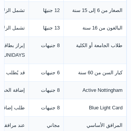
الصغار من 6 إلى 15 سنة
12 جنيهًا
تشمل الزلاج
البالغون من 16 سنة
13 جنيهًا
تشمل الزلاج
طلاب الجامعة أو الكلية
8 جنيهات
إبراز بطاقة 
UNIDAYS
كبار السن من 60 سنة
6 جنيهات
قد يُطلب إثب
Active Nottingham
8 جنيهات
إضافة الخصم
Blue Light Card
8 جنيهات
طلب إضافة الخص
المرافق الأساسي
مجاني
عند مرافقة ز