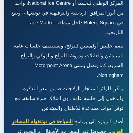
المركز الوطني للجليد، أو National Ice Centre، واحد
من أبرز المرافق الرياضية والترفيهية في نوتنغهام، ويقع
في Bolero Square داخل منطقة Lace Market
التاريخية.
يضم حلبتين أولمبيتين للتزلج، ويستضيف جلسات عامة
للمبتدئين والعائلات ودروسًا للتزلج والهوكي والتزلج
السريع، كما يتصل بمبنى Motorpoint Arena
Nottingham.
يمكن للزائر استئجار الزلاجات ضمن سعر التذكرة
والدخول إلى جلسة عامة دون امتلاك خبرة سابقة، مع
توفر أدوات مساعدة للأطفال والمبتدئين.
أضف الزيارة إلى برنامج
السياحة في نوتنغهام للمسافر
العربي
، خصوصًا عند السفر مع الأطفال أو البحث عن