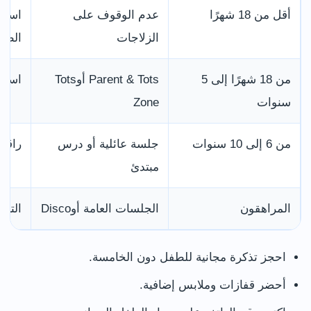
أقل من 18 شهرًا
عدم الوقوف على
اسأل
الزلاجات
الطف
من 18 شهرًا إلى 5
Parent & Tots أوTots
استخد
سنوات
Zone
من 6 إلى 10 سنوات
جلسة عائلية أو درس
راقب
مبتدئ
المراهقون
الجلسات العامة أوDisco
التزم
احجز تذكرة مجانية للطفل دون الخامسة.
أحضر قفازات وملابس إضافية.