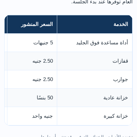
العام توفرها عند بدء الجلسة.
الخدمة
السعر المنشور
ال
أداة مساعدة فوق الجليد
5 جنيهات
لل
قفازات
2.50 جنيه
مق
جوارب
2.50 جنيه
مت
خزانة عادية
50 بنسًا
با
خزانة كبيرة
جنيه واحد
تظ
تخضع الأدوات والخزائن للتوفر، وقد تتغير أسعارها.