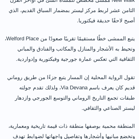
New Walk ممشى مخصص للمشاة أنشئ في أواخر القرن
الثامن عشر لربط مركز ليستر بمضمار السباق القديم، الذي
أصبح لاحقًا حديقة فيكتوريا.
يتبع الممشى خطًا مستقيمًا تقريبًا صعودًا من Welford Place،
وتحيط به الأشجار والمنازل والمكاتب والفنادق والمباني
الثقافية التي تعكس عمارة جورجية وفيكتورية وإدواردية.
تقول الرواية المحلية إن المسار يتبع جزءًا من طريق روماني
قديم كان يعرف باسم Via Devana، ولذلك تقدم جولته
طبقات تجمع التاريخ الروماني والتوسع الجورجي وازدهار
ليستر الصناعي والثقافي.
المنطقة محمية بوصفها منطقة ذات قيمة تاريخية ومعمارية،
وتخضع مبانيها وأشجارها وتفاصيل واجهاتها لضوابط تهدف