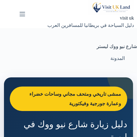
لتجاوز
لى
لمحتوى
visit uk
دليل السياحة في بريطانيا للمسافرين العرب
شارع نيو ووك ليستر
المدونة
ممشى تاريخي ومتحف مجاني وساحات خضراء
وعمارة جورجية وفيكتورية
دليل زيارة شارع نيو ووك في
ليستر