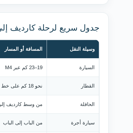
جدول سريع لرحلة كارديف إلى
وسيلة النقل
المسافة أو المسار
السيارة
19–23 كم عبر M4
القطار
نحو 18 كم على خط السكك
الحافلة
من وسط كارديف إلى
سيارة أجرة
من الباب إلى الباب