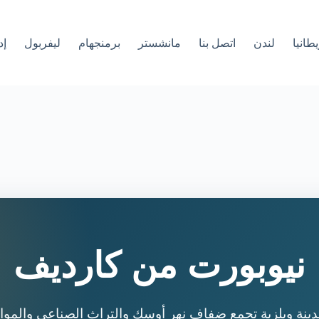
طانيا
لندن
اتصل بنا
مانشستر
برمنجهام
ليفربول
إد
نيوبورت من كارديف
نة ويلزية تجمع ضفاف نهر أوسك والتراث الصناعي والمواقع