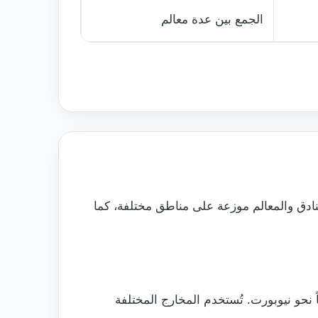
الجمع بين عدة معالم
ً. لا توجد قيمة واحدة ثابتة لأن الفنادق والمعالم موزعة على مناطق مختلفة، كما
أ بالخروج من كارديف باتجاه الطريق A48 أو الطرق المحلية المؤدية إلى M4، ثم متابعة M4 شرقاً نحو نيوبورت. تُستخدم المخارج المختلفة