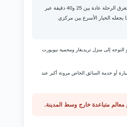
تبعد نيوبورت عن كارديف مسافة تقارب 19 إلى 23 كيلومتراً بالسيارة وفق نقطة الانطلاق والطريق، وتستغرق الرحلة عادة بين 25 و40 دقيقة عبر
من Cardiff Central فيصل إلى Newport خلال نحو 10 إلى 16 دقيقة، مما يجعله الخيار الأسرع بين مركزي
لتوجه إلى منزل تريديغار ومحمية نيوبورت
يارة أو خدمة السائق الخاص مرونة أكبر عند
معالم متباعدة خارج وسط المدينة.