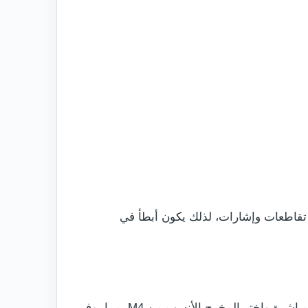
 المسار بمناطق عمرانية أكثر ويضم تقاطعات وإشارات، لذلك يكون أبطأ في
إذا كانت وجهتك المواقع الرومانية في كيرليون، فلا تدخل وسط نيوبورت أولاً بالضرورة. اتبع الملاحة إلى Caerleon مباشرة واختر المخرج الأنسب من M4، مما يوفر