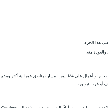
لى هذا الجزء.
والعودة منه.
يمكن متابعة A48 شرقاً كطريق بديل عند وجود ازدحام أو أعمال على M4. يمر
يف أو غرب نيوبورت.