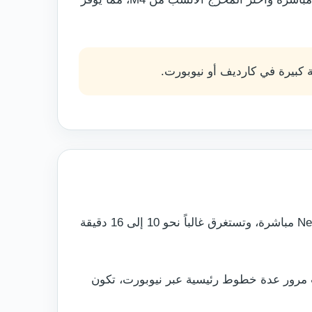
القطار هو أسرع وسيلة بين مركزي المدينتين. تنطلق الرحلات من Cardiff Central وتصل إلى Newport South Wales مباشرة، وتستغرق غالباً نحو 10 إلى 16 دقيقة
المسار، منها Transport for Wales وGreat Western Railway وCrossCountry. وبسبب مرور عدة خطوط رئيسية عبر نيوبورت، تكون