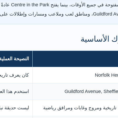
ك الأساسية
النصيحة العملية
Norfolk He
كان يعرف تاريخيًا باسم 
Guildford Avenue, Sheffi
استخدم هذا الع
تاريخية ومروج وغابات ومرافق رياضية
ليست حديقة نبات