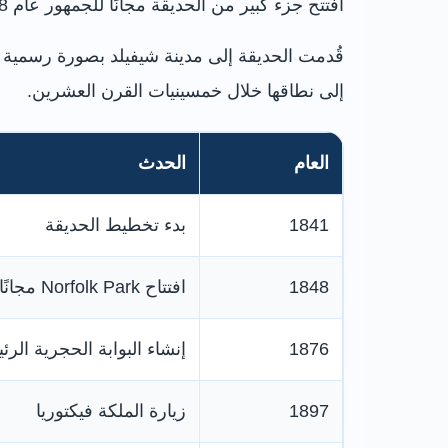
افتتح جزء كبير من الحديقة مجانًا للجمهور عام 1848، وصُممت أساسًا لتوفير الهواء والمساحة والترفيه للعمال والعائلات في المدينة الصناعية المتنامية.
إلى نطاقها خلال خمسينيات القرن العشرين.
العام
الحدث
1841
بدء تخطيط الحديقة
1848
افتتاح Norfolk Park مجانًا للجمهور
1876
إنشاء البوابة الحجرية الرئيسية في ad
1897
زيارة الملكة فيكتوريا