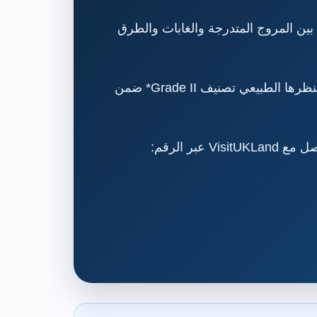
 شيفيلد، وتجمع بين المروج المتدرجة والغابات والطرق
افتتحت الحديقة مجانًا للجمهور عام 1848، وتعد من أقدم الحدائق العامة المجانية في بريطانيا، كما يحمل منظرها الطبيعي تصنيف Grade II* ضمن
ر الرقم: