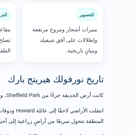
للتصوير
للنز
ممرات أشجار ومروج مرتفعة
مقاع
وإطلالات على أفق شيفيلد
تصلح 
ومبانٍ تاريخية.
الطقس
تاريخ نورفولك هيريتج بارك
كانت أرض الحديقة جزءًا من Sheffield Park، وهي حديقة غزلان واسعة مرتبطة بـSheffield Manor خلال العصور الوسطى وعصر تيودور.
المنطقة تتحول سريعًا من أراضٍ زراعية إلى أحيا