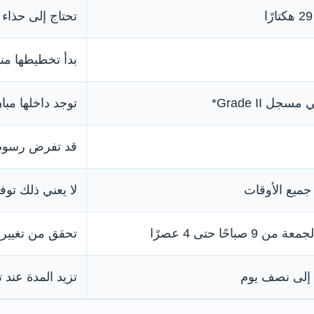
تحتاج إلى حذاء
بدأ تخطيطها منذ عا
جل Grade II*
توجد داخلها مب
قد تفرض رسوم ع
ميع الأوقات
لا يعني ذلك توف
9 صباحًا حتى 4 عصرًا
تحقق من تغييرا
إلى نصف يوم
تزيد المدة عند تنفيذ ritage Trail