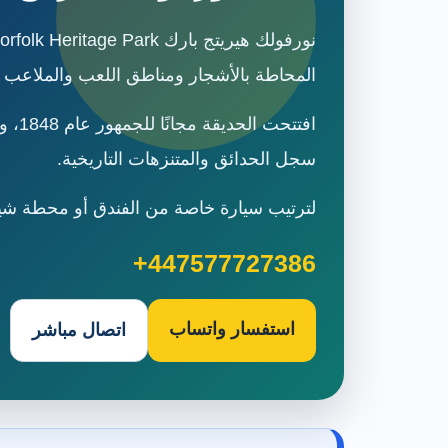
المحاطة بالأشجار ومناطق اللعب والملاعب ا
سجل الحدائق والمتنزهات التاريخية.
لترتيب سيارة خاصة من الفندق أو محطة شيفيلد إلى ن
+447577727386
استفسار واتساب
اتصال مباشر