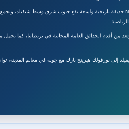
نورفولك هيريتج بارك Norfolk Heritage Park حديقة تاريخية واسعة تقع جنوب شرق وسط
لرياضية.
ورفولك هيريتج بارك مع جولة في معالم المدينة، تواصل مع VisitUKLand عب