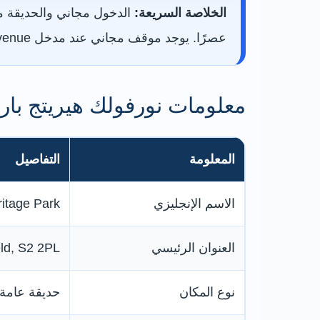
الخلاصة السريعة:
عصرًا. يوجد موقف مجاني عند مدخل Guildford Avenue، ومناطق لعب وملاعب ومسارات وإطلالات على شيفيلد.
معلومات نورفولك هيريتج بار
المعلومة
التفاصيل
الاسم الإنجليزي
ritage Park
العنوان الرئيسي
eld, S2 2PL
نوع المكان
حديقة عامة 