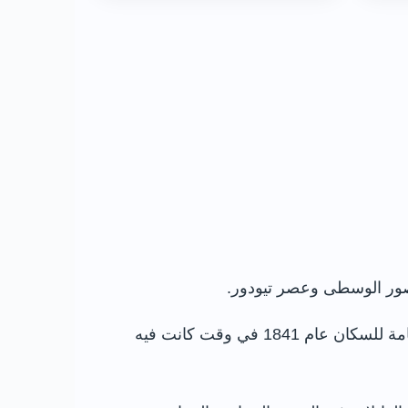
انتقلت الأراضي لاحقًا إلى عائلة Howard ودوقات Norfolk، ثم بدأ Bernard Duke of Norfolk تخطيط حديقة عامة للسكان عام 1841 في وقت كانت فيه