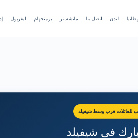
طانيا
لندن
اتصل بنا
مانشستر
برمنجهام
ليفربول
إد
عب للعائلات قرب وسط شيفيلد
بارك في شيفيلد