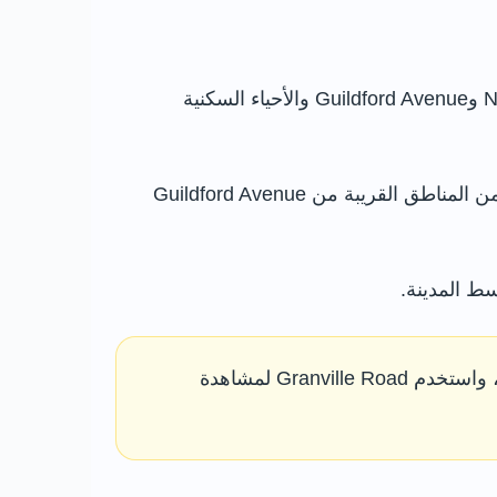
تقع الحديقة على بعد نحو كيلومتر ونصف جنوب شرق وسط شيفيلد، بين Granville Road وNorfolk Park Road وGuildford Avenue والأحياء السكنية
ترتفع أرضها باتجاه الجنوب، ما يمنح الزائر إطلالات واسعة نحو وسط المدينة والأحياء الشمالية والغربية، خاصة من المناطق القريبة من Guildford Avenue
استخدم مدخل Guildford Avenue عند الوصول بالسيارة أو زيارة مناطق الأطفال، واستخدم Granville Road لمشاهدة