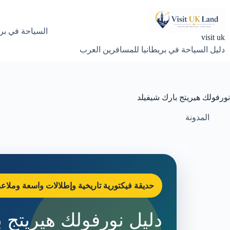
لتجاوز
لى
لمحتوى
السياحة في بري
visit uk
دليل السياحة في بريطانيا للمسافرين العرب
نورفولك هيريتج بارك شيفيلد
المدونة
حديقة فيكتورية تاريخية وإطلالات واسعة وملا
دليل نورفولك هيريتج 