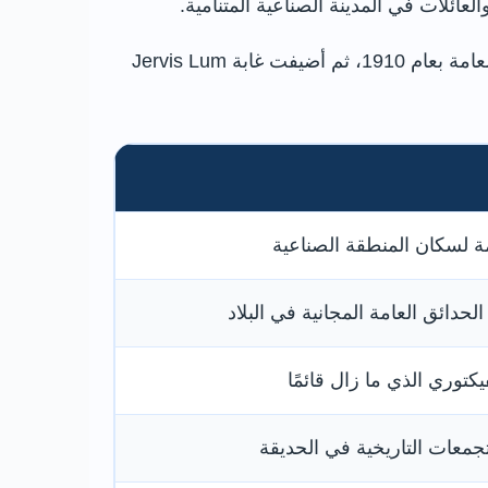
قُدمت الحديقة إلى مدينة شيفيلد بصورة رسمية في بداية القرن العشرين، ويرتبط انتقالها الكامل إلى الملكية العامة بعام 1910، ثم أضيفت غابة Jervis Lum
 لسكان المنطقة الصناعية
دائق العامة المجانية في البلاد
كتوري الذي ما زال قائمًا
تجمعات التاريخية في الحديقة