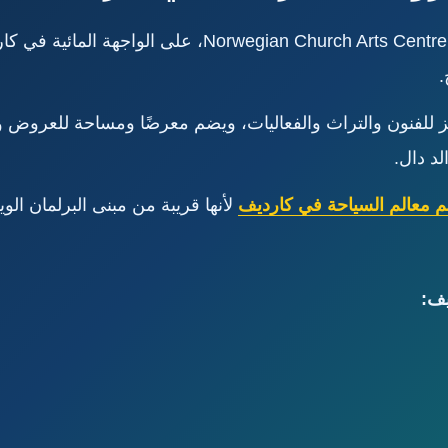
تقع الكنيسة النرويجية، المعروفة حاليًا باسم h Arts Centre
.
ز للفنون والتراث والفعاليات، ويضم معرضًا ومساحة للعروض وم
لد دال.
م معالم السياحة في كارديف
لأنها قريبة من مبنى البرلمان الو
يف: