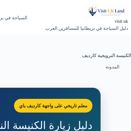
لتجاوز
لى
لمحتوى
السياحة في بري
visit uk
دليل السياحة في بريطانيا للمسافرين العرب
الكنيسة النرويجية كارديف
المدونة
معلم تاريخي على واجهة كارديف باي
دليل زيارة الكنيسة ال