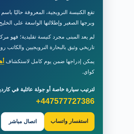
وبرجها الصغير وإطلالتها الواسعة على الخليج
لم يعد المبنى مجرد كنيسة تقليدية؛ فهو مرك
تاريخي وثيق بالبحارة النرويجيين والكاتب روا
يمكن إدراجها ضمن يوم كامل لاستكشاف
أه
كواي.
لترتيب سيارة خاصة أو جولة عائلية في كارد
+447577727386
استفسار واتساب
اتصال مباشر