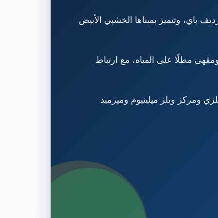
Norwegian Churc، على الواجهة المائية في كارديف باي، وتتميز بمبناها الخشبي الأبيض
قهى مطلًا على المياه، مع ارتباط
يلزي ومركز ويلز ميلينيوم وميرميد