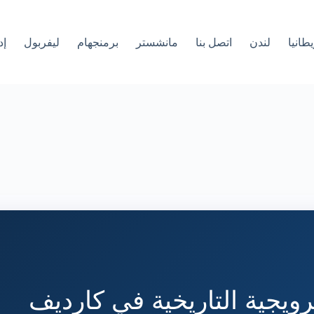
طانيا
لندن
اتصل بنا
مانشستر
برمنجهام
ليفربول
إد
نرويجية التاريخية في كارديف