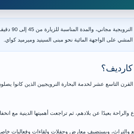
الدخول العام إلى
لمشي على الواجهة المائية نحو مبنى السينيد وميرميد كواي.
 كارديف؟
لقرن التاسع عشر لخدمة البحارة النرويجيين الذين كانوا يصلو
اع والراحة بعيدًا عن بلادهم، ثم تراجعت أهميتها الدينية مع انخفا
جتمع والتراث، ويستضيف معارض وحفلات ولقاءات وفعاليات خا