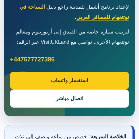
لإعداد برنامج أشمل للمدينة راجع دليل
السياحة في
نوتنغهام للمسافر العربي
.
لترتيب سيارة خاصة من الفندق إلى أربوريتوم ومعالم
نوتنغهام الأخرى، تواصل مع VisitUKLand عبر الرقم:
+447577727386
استفسار واتساب
اتصال مباشر
الخلاصة السريعة:
خصص من ساعة ونصف إلى ثلاث