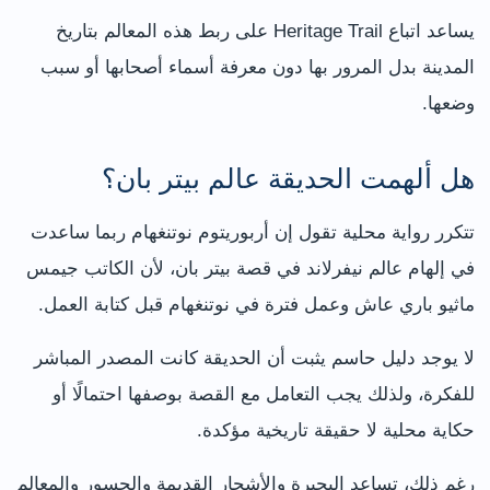
يساعد اتباع Heritage Trail على ربط هذه المعالم بتاريخ
المدينة بدل المرور بها دون معرفة أسماء أصحابها أو سبب
وضعها.
هل ألهمت الحديقة عالم بيتر بان؟
تتكرر رواية محلية تقول إن أربوريتوم نوتنغهام ربما ساعدت
في إلهام عالم نيفرلاند في قصة بيتر بان، لأن الكاتب جيمس
ماثيو باري عاش وعمل فترة في نوتنغهام قبل كتابة العمل.
لا يوجد دليل حاسم يثبت أن الحديقة كانت المصدر المباشر
للفكرة، ولذلك يجب التعامل مع القصة بوصفها احتمالًا أو
حكاية محلية لا حقيقة تاريخية مؤكدة.
رغم ذلك، تساعد البحيرة والأشجار القديمة والجسور والمعالم