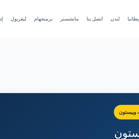
طانيا
لندن
اتصل بنا
مانشستر
برمنجهام
ليفربول
إد
ت وبيستون
يستون