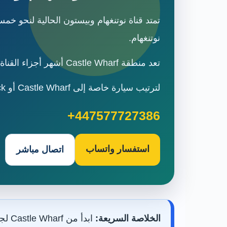
نوتنغهام.
تعد منطقة Castle Wharf أشهر أجزاء القناة للزائر، حيث المستودعات التاريخية والمقاهي والمطاعم والقوارب وإطلالة قلعة نوتنغهام من الأعلى.
لترتيب سيارة خاصة إلى Castle Wharf أو Beeston Lock مع جولة في نوتنغهام، تواصل مع VisitUKLand عبر الرقم:
+447577727386
استفسار واتساب
اتصال مباشر
الخلاصة السريعة: