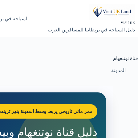
لتجاوز
لى
لمحتوى
السياحة في بري
visit uk
دليل السياحة في بريطانيا للمسافرين العرب
قناة نوتنغهام
المدونة
ممر مائي تاريخي يربط وسط المدينة بنهر ترين
دليل قناة نوتنغهام وب