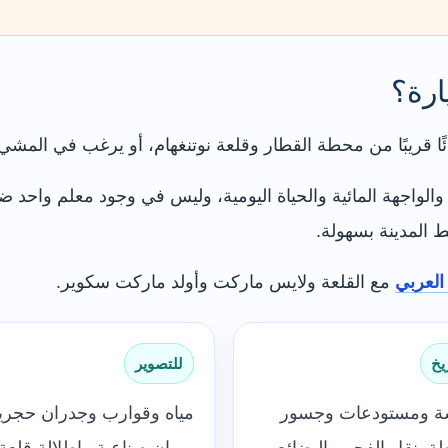
ارة؟
ئًا قريبًا من محطة القطار وقلعة نوتنغهام، أو يرغب في المشي 
ي والواجهة المائية والحياة اليومية، وليس في وجود معلم واح
 المدينة بسهولة.
العربي
مع القلعة ولايس ماركت وأولد ماركت سكوير.
يخ
للتصوير
ة ومستودعات وجسور
مياه وقوارب وجدران حجري