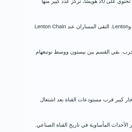
مسح المهندسان ويليام جيسوب وجيمس غرين المسار، وافتتحت القناة عام 1796 بطول يقارب 15 ميلًا، وكانت تحتوي على 20 هويسًا، تركز عدد كبير منها
خلال بناء قناة نوتنغهام أنشأت شركة ملاحة ترينت قناة Beeston Cut لتجاوز جزء صعب من النهر بين Beeston وLenton. التقى المساران عند Lenton Chain
عام 1937، ثم رُدمت أجزاء كبيرة منه بعد الحرب. بقي القسم بين بيستون ووسط نوتنغهام
 الفحم والمواد والبضائع، ومن بينها البارود المخصص للمناجم. وفي عام 1818 وقع انفجار كبير قرب مستودعات القناة بعد اشتعال
لأحداث المأساوية في تاريخ القناة الصناعي.