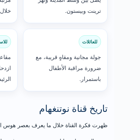
يصل بين وسط المدينة ونهر
مرتبط
ترينت وبيستون.
خلال 
للعائلات
للاس
جولة مجانية ومقاهٍ قريبة، مع
مقاعد
ضرورة مراقبة الأطفال
ازدحا
باستمرار.
الرئي
تاريخ قناة نوتنغهام
ظهرت فكرة القناة خلال ما يعرف بعصر هوس الق