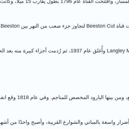
تراجع استخدام الجزء الممتد من Lenton إلى Langley Mill وأُغلق 
كانت القناة تستخدم لنقل
 واسعة بالمباني والشوارع القريبة، وأصبح واحدًا من أشهر ا