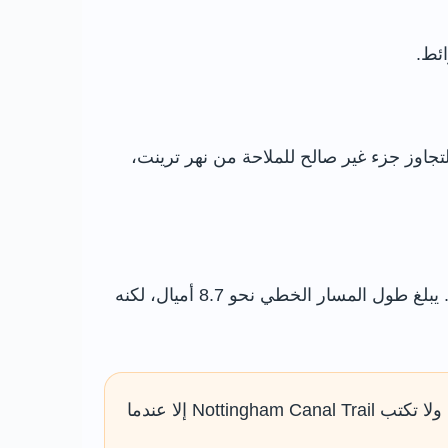
ئط.
ين Beeston Lock وMeadow Lane Lock. تستخدمه القوارب لتجاوز جزء غير صالح للملاحة من نهر ترينت،
هو مسار ريفي يتتبع أجزاء من القناة المهجورة غرب المدينة بين مناطق قريبة من وولاتون وترويل ولانغلي ميل. يبلغ طول المسار الخطي نحو 8.7 أميال، لكنه
اكتب Castle Wharf Nottingham لجولة وسط المدينة، أو Beeston Lock للجزء الغربي، ولا تكتب Nottingham Canal Trail إلا عندما