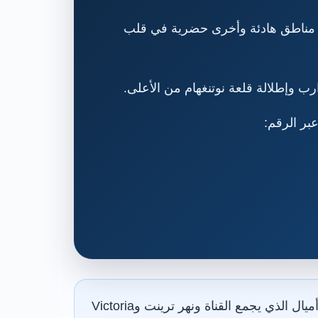
لحالية لنحو خمسة أميال بين Beeston Lock وMeadow Lane Lock، وتمر عبر مناطق هادئة وأخرى حضرية في قلب
ابدأ من Castle Wharf لجولة سهلة وقصيرة، أو اتبع المسار الدائري الرسمي بطول 3.5 أميال الذي يجمع القناة ونهر ترينت وVictoria