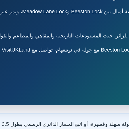
تمتد قناة نوتنغهام وبيستون ا