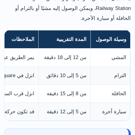
Railway Station، ويمكن الوصول إليه مشيًا أو بالترام أو
الحافلة أو سيارة الأجرة.
وسيلة الوصول
المدة التقريبية
الملاحظات
المشي
من 12 إلى 18 دقيقة
يمر الطريق عبر Carrington Street وشوارع المركز
الترام
من 5 إلى 10 دقائق
انزل في Old Market Square أمام المبنى
الحافلة
من 8 إلى 15 دقيقة
انزل قرب الساحة أو liament Street
سيارة أجرة
من 5 إلى 12 دقيقة
قد تكون حركة ال