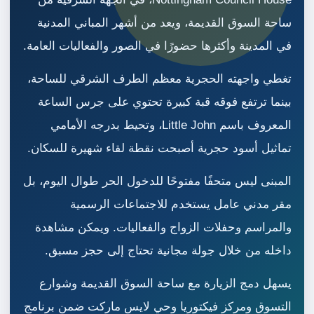
ساحة السوق القديمة، ويعد من أشهر المباني المدنية
في المدينة وأكثرها حضورًا في الصور والفعاليات العامة.
تغطي واجهته الحجرية معظم الطرف الشرقي للساحة،
بينما ترتفع فوقه قبة كبيرة تحتوي على جرس الساعة
المعروف باسم Little John، وتحيط بدرجه الأمامي
تماثيل أسود حجرية أصبحت نقطة لقاء شهيرة للسكان.
المبنى ليس متحفًا مفتوحًا للدخول الحر طوال اليوم، بل
مقر مدني عامل يستخدم للاجتماعات الرسمية
والمراسم وحفلات الزواج والفعاليات. ويمكن مشاهدة
داخله من خلال جولة مجانية تحتاج إلى حجز مسبق.
يسهل دمج الزيارة مع ساحة السوق القديمة وشوارع
التسوق ومركز فيكتوريا وحي لايس ماركت ضمن برنامج