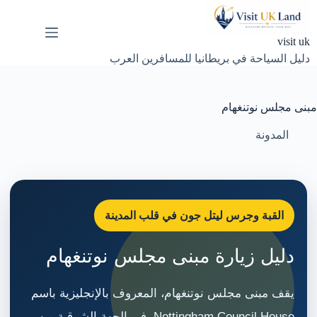
لتجاوز
لى
لمحتوى
visit uk
دليل السياحة في بريطانيا للمسافرين العرب
مبنى مجلس نوتنغهام
المدونة
القبة وجرس ليتل جون في قلب المدينة
دليل زيارة مبنى مجلس نوتنغهام
يقف مبنى مجلس نوتنغهام، المعروف بالإنجليزية باسم
Nottingham Council House، في الجهة الشرقية من