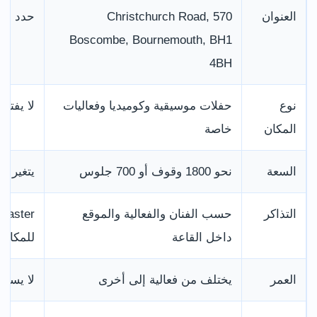
العنوان
570 Christchurch Road,
حدد ال
Boscombe, Bournemouth, BH1
4BH
نوع
حفلات موسيقية وكوميديا وفعاليات
لا يفتح
المكان
خاصة
السعة
نحو 1800 وقوف أو 700 جلوس
يتغير ت
التذاكر
حسب الفنان والفعالية والموقع
داخل القاعة
للمكان.
العمر
يختلف من فعالية إلى أخرى
لا يسمح ع