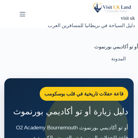
لتجاوز
لى
لمحتوى
visit uk
دليل السياحة في بريطانيا للمسافرين العرب
أو تو أكاديمي بورنموث
المدونة
قاعة حفلات تاريخية في قلب بوسكومب
دليل زيارة أو تو أكاديمي بورنموث
أو تو أكاديمي بورنموث O2 Academy Bournemouth
قاعة للحفلات الموسيقية والعروض الكوميدية