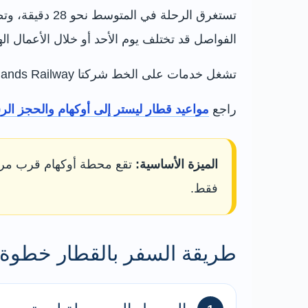
الفواصل قد تختلف يوم الأحد أو خلال الأعمال اله
تشغل خدمات على الخط شركتا East Midlands Railway وCrossCountry، وقد يختلف نوع القطار وعدد العربات ومكان الأمتعة بين رحلة وأخرى.
راجع
مواعيد قطار ليستر إلى أوكهام والحجز ال
الميزة الأساسية:
تقع محطة أوكهام قرب مركز 
فقط.
طريقة السفر بالقطار خطوة