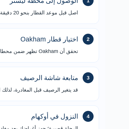
الوصول إلى محطة ليستر
اصل قبل موعد القطار بنحو 20 دقيقة، خصوصًا عند الحاجة إلى شراء تذكرة أو معرفة الرصيف.
اختيار قطار Oakham
تحقق أن Oakham تظهر ضمن محطات القطار، ولا تركب خدمة متجهة شرقًا لا تتوقف فيها.
متابعة شاشة الرصيف
قد يتغير الرصيف قبل المغادرة، لذلك
النزول في أوكهام
الرحلة قصيرة؛ جهز أغراضك بعد مغادرة