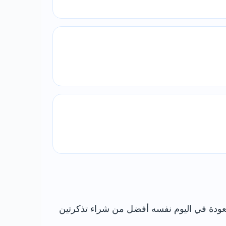
شراء ونوع التذكرة ووجود بطاقة Railcard. وقد تكون تذكرة العودة في اليوم نفسه أفضل من شراء تذكرتين