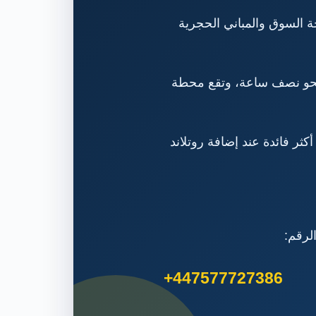
ة السوق والمباني الحجرية
ً نحو نصف ساعة، وتقع محطة
كثر فائدة عند إضافة روتلاند
+447577727386