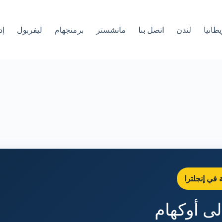
طانيا
لندن
اتصل بنا
مانشستر
برمنجهام
ليفربول
إد
في إنجلترا
لى أوكهام