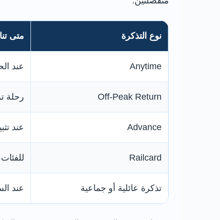
منفصلتين.
نوع التذكرة
متى تن
Anytime
عند الح
Off-Peak Return
رحلة تر
Advance
عند تثب
Railcard
للفئات 
تذكرة عائلية أو جماعية
عند الس