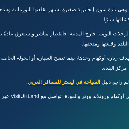
وهي بلدة سوق إنجليزية صغيرة تشتهر بقلعتها النورمانية وساح
افها سيرًا.
لرحلات اليومية خارج المدينة؛ فالقطار مباشر ويستغرق عادة
دة وقلعتها ومتحفها.
دف زيارة أوكهام وحدها، بينما تصبح السيارة أو الجولة الخاصة أ
مركز البلدة.
لم راجع دليل
السياحة في ليستر للمسافر العربي
.
لاند ووتر والعودة، تواصل مع VisitUKLand عبر الرقم: