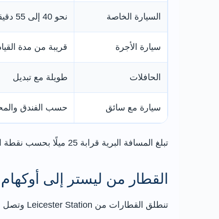
السيارة الخاصة
نحو 40 إلى 55 دقيقة
سيارة الأجرة
قريبة من مدة القياد
الحافلات
طويلة مع تبديل
سيارة مع سائق
حسب الفندق والم
تبلغ المسافة البرية قرابة 25 ميلًا بحسب نقطة الانطلاق والطريق المستخدم، وقد ترتفع مدة القيادة في أوقات الذروة أو عند وجود أعمال على الطريق A47.
القطار من ليستر إلى أوكهام
تنطلق القطارات من Leicester Station وتصل مباشرة إلى Oakham Station دون الحاجة إلى تبديل في الرحلات المعتادة.