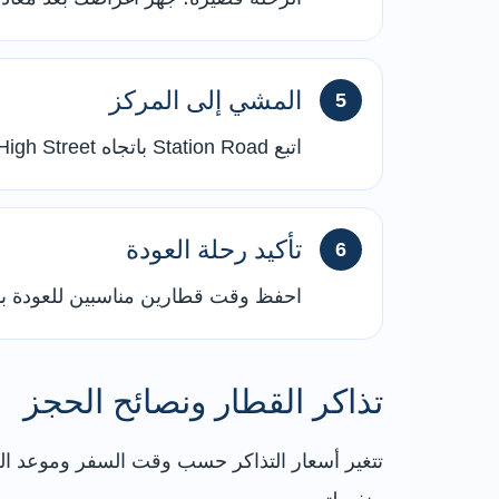
المشي إلى المركز
اتبع Station Road باتجاه High Street وساحة السوق، وتحتاج عادةً إلى نحو خمس أو عشر دقائق.
تأكيد رحلة العودة
احفظ وقت قطارين مناسبين للعودة بد
تذاكر القطار ونصائح الحجز