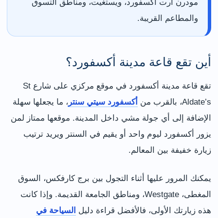
مودرن آرت أكسفورد، ويستغيت، ومناطق التسوق
والمطاعم القريبة.
أين تقع قاعة مدينة أكسفورد؟
تقع قاعة مدينة أكسفورد في موقع مركزي على شارع St
Aldate’s، بالقرب من
أكسفورد سيتي سنتر
، ما يجعلها سهلة
الإضافة إلى أي جولة مشي داخل المدينة. موقعها ممتاز لمن
يزور أكسفورد ليوم واحد أو يقيم في السنتر ويريد ترتيب
زيارة خفيفة بين المعالم.
يمكنك المرور عليها أثناء التجول بين برج كارفكس، السوق
المغطى، Westgate، ومناطق الجامعة القديمة. وإذا كانت
هذه زيارتك الأولى، فالأفضل قراءة دليل
السياحة في