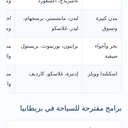
كامبريدج، أكسفورد
ومتاح
مدن كبيرة
لندن، مانشستر، برمنجهام،
اختيار
وتسوق
ليدز، غلاسكو
ومطاع
بحر وأجواء
برايتون، بورنموث، بريستول
مناسب
صيفية
والجل
اسكتلندا وويلز
إدنبرة، غلاسكو، كارديف
مناسب
واكتش
برامج مقترحة للسياحة في بريطانيا