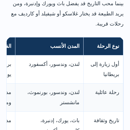
بينما محب التاريخ قد يفضل باث ويورك وإدنبرة، ومن
يريد الطبيعة قد يختار غلاسكو أو شيفيلد أو كارديف مع
رحلات قريبة.
نوع الرحلة
المدن الأنسب
الفكرة
أول زيارة إلى
لندن، وندسور، أكسفورد
برنام
بريطانيا
يومية
رحلة عائلية
لندن، وندسور، بورنموث،
مدن ف
مانشستر
ومواص
تاريخ وثقافة
باث، يورك، إدنبرة،
مدن ق