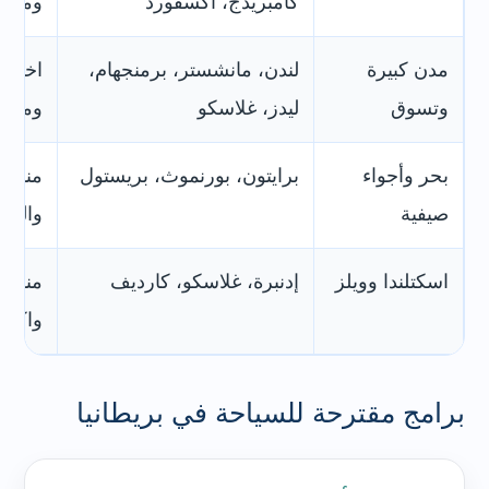
كامبريدج، أكسفورد
ومتاح
مدن كبيرة
لندن، مانشستر، برمنجهام،
اختيار
وتسوق
ليدز، غلاسكو
ومطاع
بحر وأجواء
برايتون، بورنموث، بريستول
مناسب
صيفية
والجل
اسكتلندا وويلز
إدنبرة، غلاسكو، كارديف
مناسب
واكتش
برامج مقترحة للسياحة في بريطانيا