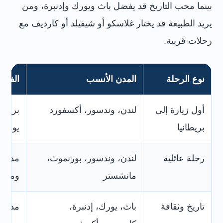
بينما محب التاريخ قد يفضل باث ويورك وإدنبرة، ومن
يريد الطبيعة قد يختار غلاسكو أو شيفيلد أو كارديف مع
رحلات قريبة.
نوع الرحلة
المدن الأنسب
الفكرة
أول زيارة إلى
لندن، وندسور، أكسفورد
برنام
بريطانيا
يومية
رحلة عائلية
لندن، وندسور، بورنموث،
مدن ف
مانشستر
ومواص
تاريخ وثقافة
باث، يورك، إدنبرة،
مدن ق