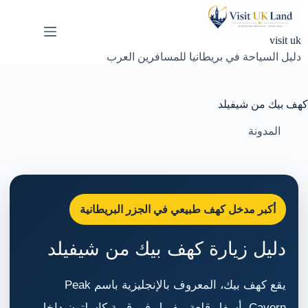
لتجاوز
لى
لمحتوى
visit uk
دليل السياحة في بريطانيا للمسافرين العرب
كهف بيك من شيفيلد
المدونة
أكبر مدخل كهف طبيعي في الجزر البريطانية
دليل زيارة كهف بيك من شيفيلد
يقع كهف بيك، المعروف بالإنجليزية باسم Peak
Cavern، أسفل قلعة بيفريل في قرية كاسلتون داخل