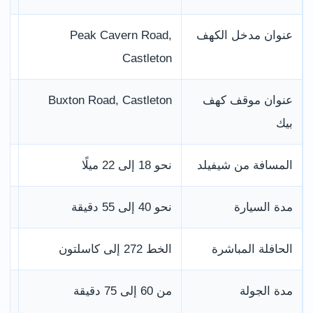
عنوان مدخل الكهف
Peak Cavern Road,
الر
Castleton
عنوان موقف كهف
Buxton Road, Castleton
الر
بيك
المسافة من شيفيلد
نحو 18 إلى 22 ميلًا
تخ
مدة السيارة
نحو 40 إلى 55 دقيقة
قد
الحافلة المباشرة
الخط 272 إلى كاسلتون
ينطلق 
مدة الجولة
من 60 إلى 75 دقيقة
يج