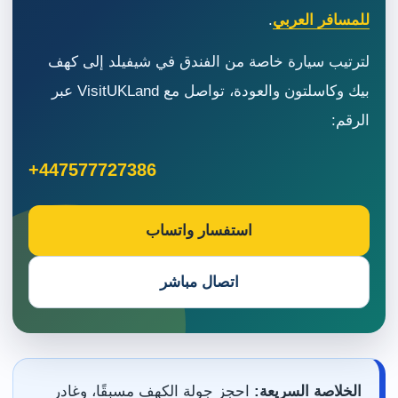
للمسافر العربي
.
لترتيب سيارة خاصة من الفندق في شيفيلد إلى كهف
بيك وكاسلتون والعودة، تواصل مع VisitUKLand عبر
الرقم:
+447577727386
استفسار واتساب
اتصال مباشر
الخلاصة السريعة:
احجز جولة الكهف مسبقًا، وغادر