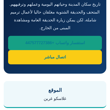
تاريخ سكان المدينة وحياتهم اليومية وعملهم وترفيههم.
المتحف والحديقة الشتوية مغلقان حاليا لأعمال ترميم
شاملة، لكن يمكن زيارة الحديقة العامة ومشاهدة
المبنى من الخارج.
استفسار واتساب +447577727386
اتصال مباشر
الموقع
غلاسكو غرين