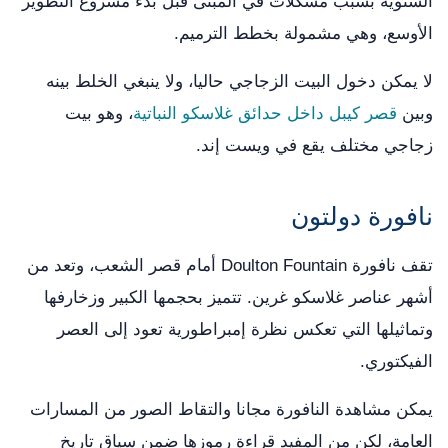
الشتوية بسبب مشكلات في المبنى قبل بدء مشروع التطوير
الأوسع، وهي مشمولة بخطط الترميم.
لا يمكن دخول البيت الزجاجي حاليا، ولا ينبغي الخلط بينه
وبين
قصر كيبل داخل حدائق غلاسكو النباتية
، وهو بيت
زجاجي مختلف يقع في ويست إند.
نافورة دولتون
تقف نافورة Doulton Fountain أمام قصر الشعب، وتعد من
أشهر عناصر غلاسكو غرين. تتميز بحجمها الكبير وزخارفها
وتماثيلها التي تعكس نظرة إمبراطورية تعود إلى العصر
الفيكتوري.
يمكن مشاهدة النافورة مجانا والتقاط الصور من المسارات
العامة، لكن من المفيد قراءة رموزها ضمن سياق تاريخ