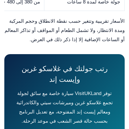
جولة خاصة لمدة 8 ساعات
من 380 إلى 480 جنيها
الأسعار تقريبية وتتغير حسب نقطة الانطلاق وحجم المركبة
ومدة الانتظار، ولا تشمل الطعام أو المواقف أو تذاكر المعالم
أو الساعات الإضافية إلا إذا ذكر ذلك في العرض.
رتب جولتك في غلاسكو غرين
وإيست إند
توفر VisitUKLand سيارة خاصة مع سائق لجولة
تجمع غلاسكو غرين وميرشانت سيتي والكاتدرائية
ومعالم إيست إند المفتوحة، مع تعديل البرنامج
بحسب حالة قصر الشعب في موعد الرحلة.