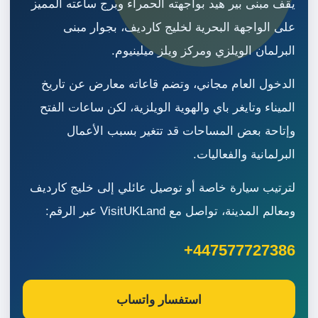
يقف مبنى بير هيد بواجهته الحمراء وبرج ساعته المميز
على الواجهة البحرية لخليج كارديف، بجوار مبنى
البرلمان الويلزي ومركز ويلز ميلينيوم.
الدخول العام مجاني، وتضم قاعاته معارض عن تاريخ
الميناء وتايغر باي والهوية الويلزية، لكن ساعات الفتح
وإتاحة بعض المساحات قد تتغير بسبب الأعمال
البرلمانية والفعاليات.
لترتيب سيارة خاصة أو توصيل عائلي إلى خليج كارديف
ومعالم المدينة، تواصل مع VisitUKLand عبر الرقم:
+447577727386
استفسار واتساب