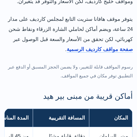
ومواقف خليج كارديف، لكن الأسعار والتوفر قد يتغيران.
يتوفر موقف هافانا ستريت التابع لمجلس كارديف على مدار
24 ساعة، ويضم أماكن لحاملي الشارة الزرقاء ونقاط شحن
كهربائي، لكن تحقق من الأسعار والسعة قبل الوصول عبر
صفحة مواقف كارديف الرسمية
.
رسوم المواقف قابلة للتغيير، ولا يضمن الحجز المسبق أو الدفع عبر
التطبيق توفر مكان في جميع المواقف.
أماكن قريبة من مبنى بير هيد
المكان
المسافة التقريبية
المدة المناسبة
مبنى البرلمان
دقائق قليلة مشيًا
من 45 إلى 