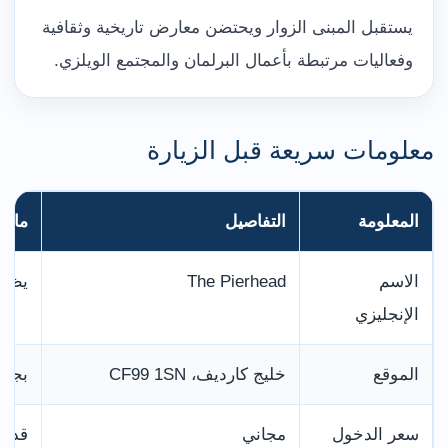
يستقبل المبنى الزوار ويحتضن معارض تاريخية وثقافية
وفعاليات مرتبطة بأعمال البرلمان والمجتمع الويلزي.
معلومات سريعة قبل الزيارة
المعلومة
التفاصيل
ما يه
الاسم
The Pierhead
يظهر أحيا
الإنجليزي
الموقع
خليج كارديف، CF99 1SN
بجوا
سعر الدخول
مجاني
قد ت