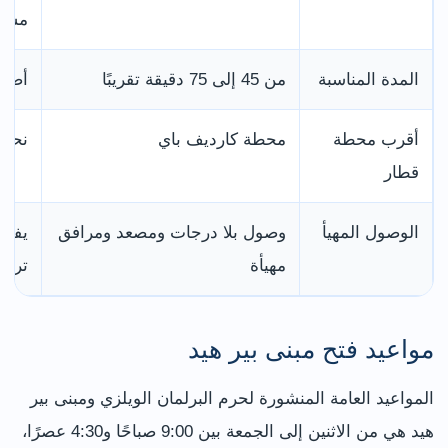
مسب
المدة المناسبة
من 45 إلى 75 دقيقة تقريبًا
أضف 
أقرب محطة
محطة كارديف باي
نحو 10 دقائق مشيًا من حرم البرلم
قطار
الوصول المهيأ
وصول بلا درجات ومصعد ومرافق
يفضل
مهيأة
ترتي
مواعيد فتح مبنى بير هيد
المواعيد العامة المنشورة لحرم البرلمان الويلزي ومبنى بير
هيد هي من الاثنين إلى الجمعة بين 9:00 صباحًا و4:30 عصرًا،