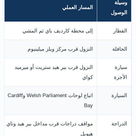
وسيلة
المسار العملي
الوصول
القطار
إلى محطة كارديف باي ثم المشي
الحافلة
النزول قرب مركز ويلز ميلينيوم
سيارة
النزول قرب بير هيد ستريت أو ميرميد
الأجرة
كواي
السيارة
اتباع لوحات Welsh Parliament وCardiff
Bay
الدراجة
مواقف دراجات قرب مداخل بير هيد وتاي
هيويل