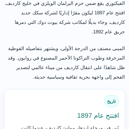
الفيكتوري يقع ضمن حرم البرلمان الويلزي في خليج كارديف.
افتتح عام 1897 ليكون مقرًا إداريًا لشركة سكك حديد
كارديف، وجاء بديلًا لمكاتب شركة بيوت دوك التي دمرها
حريق عام 1892.
المبنى مصنف من الدرجة الأولى، ويشتهر بتفاصيله القوطية
المزخرفة وطوب التراكوتا الأحمر المصنوع في روابون. وقد
ظل شاهدًا على انتقال كارديف من ميناء عالمي لتصدير
الفحم إلى واجهة بحرية ثقافية وسياسية حديثة.
تاريخ
افتتح عام 1897
بُني في مرحلة ازدهار موانئ كارديف، عندما كانت