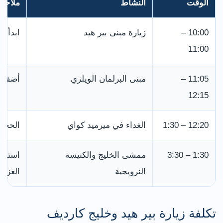
الوقت
النشاط
ملاحظة
10:00 –
زيارة مبنى بير هيد
ابدأ ب
11:00
11:05 –
مبنى البرلمان الويلزي
أضف وق
12:15
12:20 – 1:30
الغداء في ميرميد كواي
الحجز 
1:30 – 3:30
ممشى الخليج والكنيسة
استبد
النرويجية
الغزير
تكلفة زيارة بير هيد وخليج كارديف