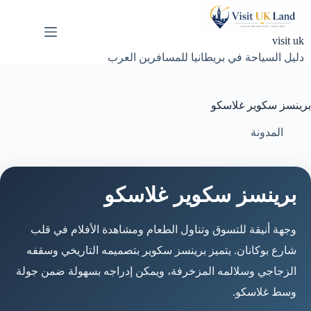
لتجاوز
لى
لمحتوى
visit uk
دليل السياحة في بريطانيا للمسافرين العرب
برينسز سكوير غلاسكو
المدونة
برينسز سكوير غلاسكو
وجهة أنيقة للتسوق وتناول الطعام ومشاهدة الأفلام في قلب
شارع بوكانان. يتميز برينسز سكوير بتصميمه التاريخي وسقفه
الزجاجي وسلالمه المزخرفة، ويمكن إدراجه بسهولة ضمن جولة
وسط غلاسكو.