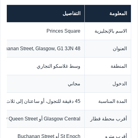
المعلومة
التفاصيل
الاسم بالإنجليزية
Princes Square
العنوان
48 Buchanan Street, Glasgow, G1 3JN
المنطقة
وسط غلاسكو التجاري
الدخول
مجاني
المدة المناسبة
45 دقيقة للتجول، أو ساعتان إلى ثلاث ساعات مع الطعام والسينما
أقرب محطة قطار
Glasgow Central أو Glasgow Queen Street
أقرب مترو
St Enoch أو Buchanan Street