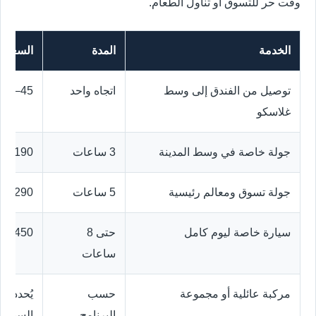
وقت حر للتسوق أو تناول الطعام.
الخدمة
المدة
السعر ا
توصيل من الفندق إلى وسط
اتجاه واحد
45–85 جنيهاً إسترلينياً
غلاسكو
جولة خاصة في وسط المدينة
3 ساعات
190–280 جنيهاً إسترلينياً
جولة تسوق ومعالم رئيسية
5 ساعات
290–410 جنيهات إسترلينية
سيارة خاصة ليوم كامل
حتى 8
450–620 جنيهاً إسترلينياً
ساعات
مركبة عائلية أو مجموعة
حسب
يُحدد و
البرنامج
السيارة