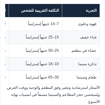
التجربة
التكلفة التقريبية للشخص
المد
قهوة وحلوى
7–14 جنيهاً إسترلينياً
30–60 دقيقة
غداء خفيف
15–25 جنيهاً إسترلينياً
ساعة
عشاء في مطعم
25–50 جنيهاً إسترلينياً
ساع
تذكرة سينما
10–18 جنيهاً إسترلينياً
بحسب
طعام وسينما
30–65 جنيهاً إسترلينياً
ثلاث
الأسعار استرشادية وتتغير وفق المطعم والوجبة ووقت العرض.
ويُستحسن حجز المطاعم والسينما مسبقاً في أمسيات نهاية
الأسبوع.