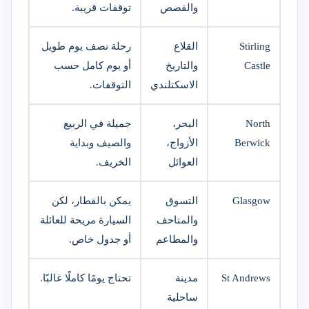
والقصص
توقفات قريبة.
Stirling
القلاع
رحلة نصف يوم طويل
Castle
والتاريخ
أو يوم كامل حسب
الاسكتلندي
التوقفات.
North
البحر،
جميلة في الربيع
Berwick
الأزواج،
والصيف وبداية
العوائل
الخريف.
Glasgow
التسوق
يمكن بالقطار، لكن
والمتاحف
السيارة مريحة للعائلة
والمطاعم
أو جدول خاص.
St Andrews
مدينة
تحتاج يومًا كاملًا غالبًا.
ساحلية