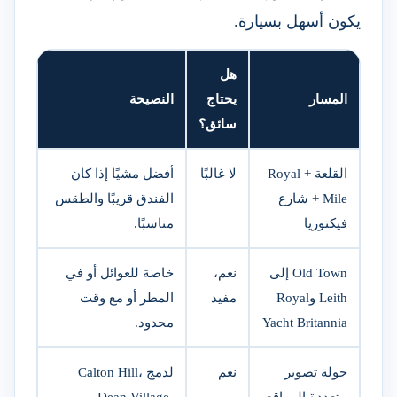
يكون أسهل بسيارة.
هل
المسار
يحتاج
النصيحة
سائق؟
القلعة + Royal
لا غالبًا
أفضل مشيًا إذا كان
Mile + شارع
الفندق قريبًا والطقس
فيكتوريا
مناسبًا.
Old Town إلى
نعم،
خاصة للعوائل أو في
Leith وRoyal
مفيد
المطر أو مع وقت
Yacht Britannia
محدود.
جولة تصوير
نعم
لدمج Calton Hill،
متعددة المواقع
Dean Village،