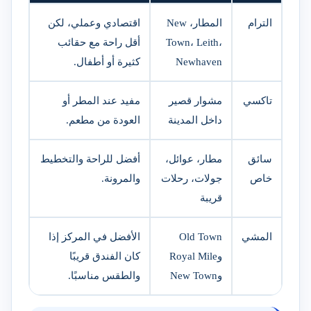
الترام
المطار، New
اقتصادي وعملي، لكن
Town، Leith،
أقل راحة مع حقائب
Newhaven
كثيرة أو أطفال.
تاكسي
مشوار قصير
مفيد عند المطر أو
داخل المدينة
العودة من مطعم.
سائق
مطار، عوائل،
أفضل للراحة والتخطيط
خاص
جولات، رحلات
والمرونة.
قريبة
المشي
Old Town
الأفضل في المركز إذا
وRoyal Mile
كان الفندق قريبًا
وNew Town
والطقس مناسبًا.