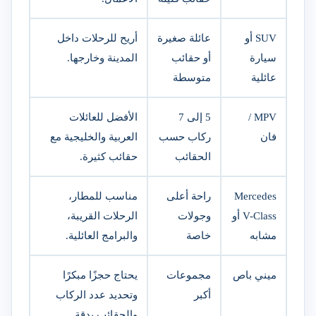
SUV أو
عائلة صغيرة
أريح للرحلات داخل
سيارة
أو حقائب
المدينة وخارجها.
عائلية
متوسطة
MPV /
5 إلى 7
الأفضل للعائلات
فان
ركاب حسب
العربية والخليجية مع
الحقائب
حقائب كثيرة.
Mercedes
راحة أعلى
مناسب للمطار،
V-Class أو
وجولات
الرحلات القريبة،
مشابه
خاصة
والبرامج العائلية.
ميني باص
مجموعات
يحتاج حجزًا مبكرًا
أكبر
وتحديد عدد الركاب
والحقائب بدقة.