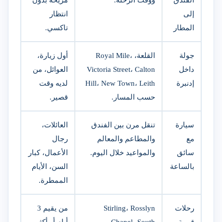
إلى
انتظار
المطار
تاكسي.
جولة
القلعة، Royal Mile،
أول زيارة،
داخل
Victoria Street، Calton
العوائل، من
إدنبرة
Hill، New Town، Leith
لديه وقت
حسب المسار.
قصير.
سيارة
تنقل مرن بين الفندق
العائلات،
مع
والمطاعم والمعالم
رجال
سائق
والمواعيد خلال اليوم.
الأعمال، كبار
بالساعة
السن، الأيام
الممطرة.
رحلات
Stirling، Rosslyn
من يقيم 3
قريبة
Chapel، South
أيام أو أكثر