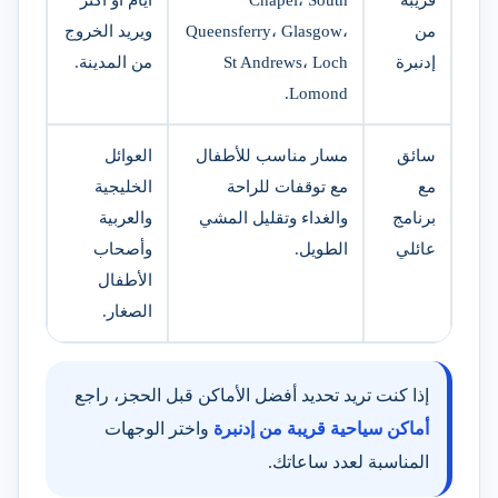
من
Queensferry، Glasgow،
ويريد الخروج
إدنبرة
St Andrews، Loch
من المدينة.
Lomond.
سائق
مسار مناسب للأطفال
العوائل
مع
مع توقفات للراحة
الخليجية
برنامج
والغداء وتقليل المشي
والعربية
عائلي
الطويل.
وأصحاب
الأطفال
الصغار.
إذا كنت تريد تحديد أفضل الأماكن قبل الحجز، راجع
أماكن سياحية قريبة من إدنبرة
واختر الوجهات
المناسبة لعدد ساعاتك.