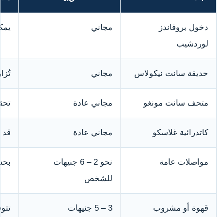
دخول بروفاندز
مجاني
يمك
لوردشيب
حديقة سانت نيكولاس
مجاني
تُزا
متحف سانت مونغو
مجاني عادة
تحق
كاتدرائية غلاسكو
مجاني عادة
قد 
مواصلات عامة
نحو 2 – 6 جنيهات
بحس
للشخص
قهوة أو مشروب
3 – 5 جنيهات
تتو