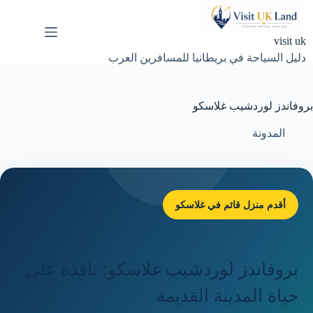
لتجاوز
لى
لمحتوى
visit uk
دليل السياحة في بريطانيا للمسافرين العرب
بروفاندز لوردشيب غلاسكو
المدونة
أقدم منزل قائم في غلاسكو
بروفاندز لوردشيب غلاسكو: نافذة على
حياة المدينة القديمة