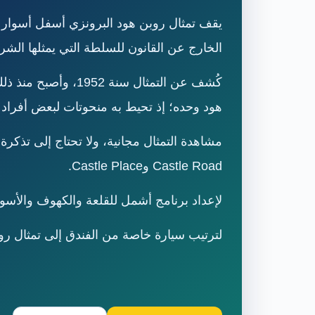
يقف تمثال روبن هود البرونزي أسفل أسوار ق
الخارج عن القانون للسلطة التي يمثلها الشر
كُشف عن التمثال سن
هود وحده؛ إذ تحيط به منحوتات لبعض أفراد
مشاهدة التمثال مجانية، ولا تحتاج إلى تذكرة
Castle Road وCastle Place.
لإعداد برنامج أشمل للقلعة والكهوف والأسوا
لترتيب سيارة خاصة من الفندق إلى تمثال روبن هود وقل