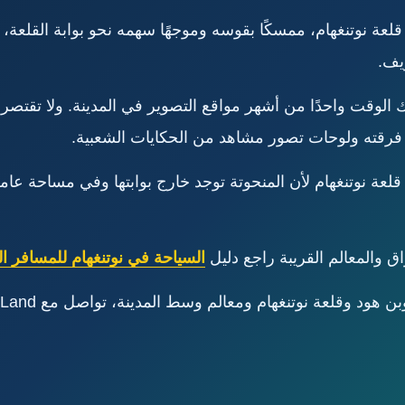
لعة نوتنغهام، ممسكًا بقوسه وموجهًا سهمه نحو بوابة القلعة
يف.
ة 1952، وأصبح منذ ذلك الوقت واحدًا من أشهر مواقع التصوير في المدينة. ول
 فرقته ولوحات تصور مشاهد من الحكايات الشعبية.
 قلعة نوتنغهام لأن المنحوتة توجد خارج بوابتها وفي مساحة عا
ق والمعالم القريبة راجع دليل
السياحة في نوتنغهام للمسافر ا
عة نوتنغهام ومعالم وسط المدينة، تواصل مع VisitUKLand عبر الرقم: