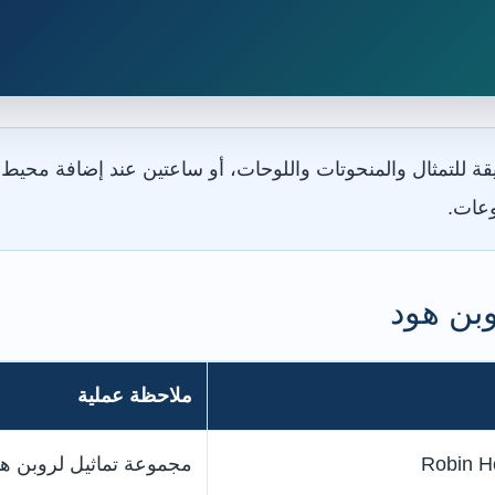
عات.
بن هود
ملاحظة عملية
Robin H
مجموعة تماثيل لروبن ه