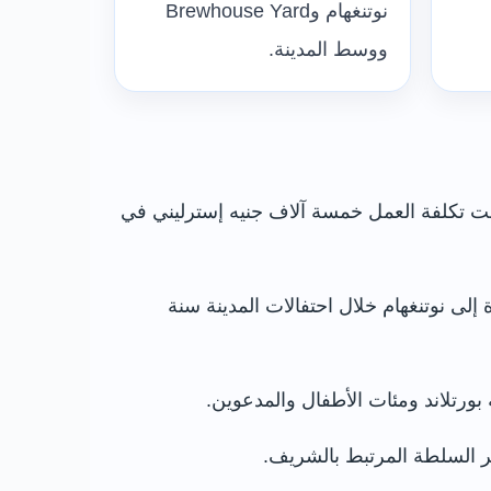
نوتنغهام وBrewhouse Yard
ووسط المدينة.
ل المحلي فيليب إي إف كلاي النحات جيمس آرثر وودفورد بتصميم المجموعة سنة 1949، وبلغت تكلفة العمل خمسة آلاف جنيه إسترليني في
 إلى نوتنغهام خلال احتفالات المدينة سنة
مقر السلطة المرتبط بالشريف.