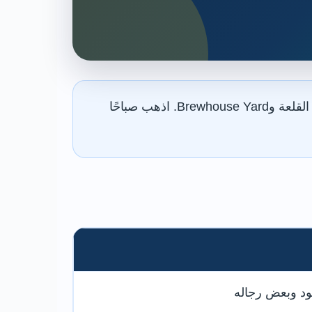
خصص من 30 إلى 60 دقيقة للتمثال والمنحوتات واللوحات، أو ساعتين عند إضافة محيط القلعة وBrewhouse Yard. اذهب صباحًا
ود وبعض رجاله