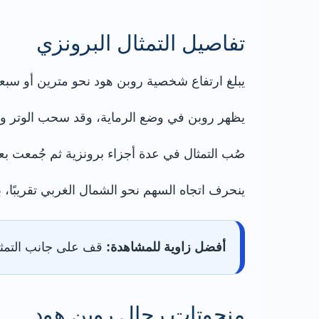
تفاصيل التمثال البرونزي
يبلغ ارتفاع شخصية روبن هود نحو مترين أو سبع
يظهر روبن في وضع الرماية، وقد سحب الوتر وأعد 
صُب التمثال في عدة أجزاء برونزية ثم جُمعت بع
ينحرف اتجاه السهم نحو الشمال الغربي تقريبًا،
أفضل زاوية للمشاهدة:
قف على جانب التمثال
منحوتات رجال روبن هود