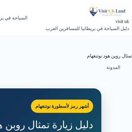
لتجاوز
لى
لمحتوى
السياحة في بري
visit uk
دليل السياحة في بريطانيا للمسافرين العرب
تمثال روبن هود نوتنغهام
المدونة
أشهر رمز لأسطورة نوتنغهام
دليل زيارة تمثال روبن ه