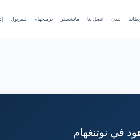
طانيا
لندن
اتصل بنا
مانشستر
برمنجهام
ليفربول
إد
ود في نوتنغهام