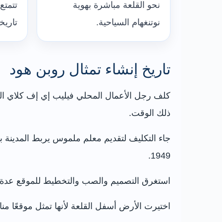
نحو القلعة مباشرة بهوية
تتمتع
نوتنغهام السياحية.
تاريخ
تاريخ إنشاء تمثال روبن هود
ذلك الوقت.
جاء التكليف لتقديم معلم ملموس يربط المدينة ببط
1949.
استغرق التصميم والصب والتخطيط للموقع عدة سنوات، ثم كُشف عن التمثال في 24 يو
اختيرت الأرض أسفل القلعة لأنها تمثل موقعًا من