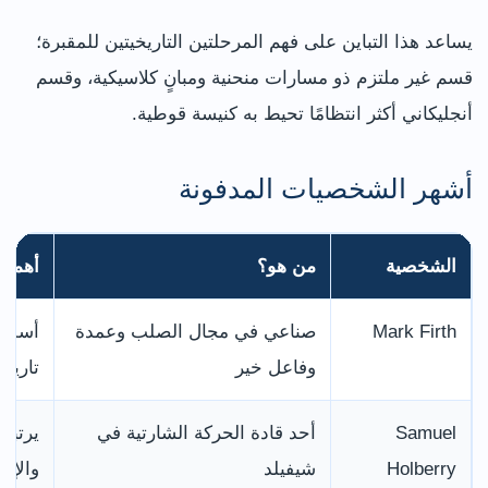
يساعد هذا التباين على فهم المرحلتين التاريخيتين للمقبرة؛
قسم غير ملتزم ذو مسارات منحنية ومبانٍ كلاسيكية، وقسم
أنجليكاني أكثر انتظامًا تحيط به كنيسة قوطية.
أشهر الشخصيات المدفونة
الشخصية
من هو؟
أهمية 
Mark Firth
صناعي في مجال الصلب وعمدة
أسس م
وفاعل خير
تاريخ
Samuel
أحد قادة الحركة الشارتية في
يرتبط
Holberry
شيفيلد
والإص