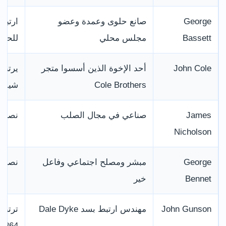
George
صانع حلوى وعمدة وعضو
Bassett
مجلس محلي
للحلو
John Cole
أحد الإخوة الذين أسسوا متجر
يرتبط 
Cole Brothers
شيفيل
James
صناعي في مجال الصلب
نصبه 
Nicholson
George
مبشر ومصلح اجتماعي وفاعل
نصبه 
Bennet
خير
John Gunson
مهندس ارتبط بسد Dale Dyke
ترتبط
1864