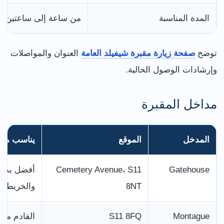
المدة المناسبة
من ساعة إلى ساعتين، أ
توضح
صفحة زيارة مقبرة شيفيلد العامة
العنوان والمواصلات
وإرشادات الوصول الحالية.
مداخل المقبرة
المدخل
الموقع
يناسب من
Gatehouse
Cemetery Avenue، S11
أفضل بداية
8NT
والخريطة
Montague
S11 8FQ
القادم من Sharrow والجهة الشمالية الشرق