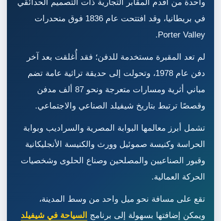
واحدة من أقدم المقابر التجارية ذات التصميم الحدائقي
في بريطانيا، وقد افتتحت عام 1836 فوق منحدرات
Porter Valley.
لم تعد المقبرة مستخدمة للدفن؛ فقد أُغلقت بعد آخر
دفن عام 1978، وتحولت إلى حديقة تراثية عامة تضم
مباني أثرية ومسارات متعرجة ونحو 87 ألف مدفن
وقصصًا ترتبط بتاريخ شيفيلد الصناعي والاجتماعي.
تشمل أبرز معالمها البوابة المصرية والسراديب وبوابة
الحراسة وكنيسة صموئيل وورث والكنيسة الأنجليكانية
وقبور الصناعيين والمصلحين وصناع الحلوى وشخصيات
الحركة العمالية.
تقع على مسافة نحو ميل واحد من وسط المدينة،
ويمكن إضافتها بسهولة إلى برنامج
السياحة في شيفيلد