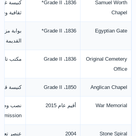
Samuel Worth
1836، Grade II*
كنيسة غير
Chapel
ثقافية وفعا
Egyptian Gate
1836، Grade II*
بوابة مزين
القديمة
Original Cemetery
1836، Grade II
مكتب تاريخ
Office
Anglican Chapel
1850، Grade II
كنيسة قوطية صممها
War Memorial
أقيم عام 2015
mmission
Stone Spiral
2004
عنصر تعليم