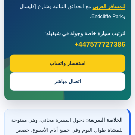
للمسافر العربي
مع الحدائق النباتية وشارع إكليسال
وEndcliffe Park.
لترتيب سيارة خاصة وجولة في شيفيلد:
+447577727386
استفسار واتساب
اتصال مباشر
الخلاصة السريعة:
دخول المقبرة مجاني، وهي مفتوحة
للمشاة طوال اليوم وفي جميع أيام الأسبوع. خصص