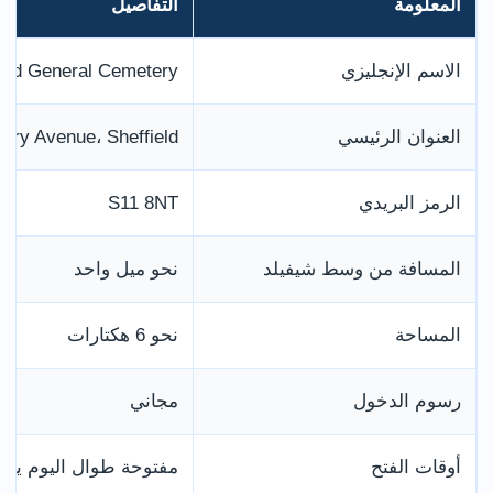
المعلومة
التفاصيل
الاسم الإنجليزي
ield General Cemetery
العنوان الرئيسي
ery Avenue، Sheffield
الرمز البريدي
S11 8NT
المسافة من وسط شيفيلد
نحو ميل واحد
المساحة
نحو 6 هكتارات
رسوم الدخول
مجاني
أوقات الفتح
مفتوحة طوال اليوم يوميً