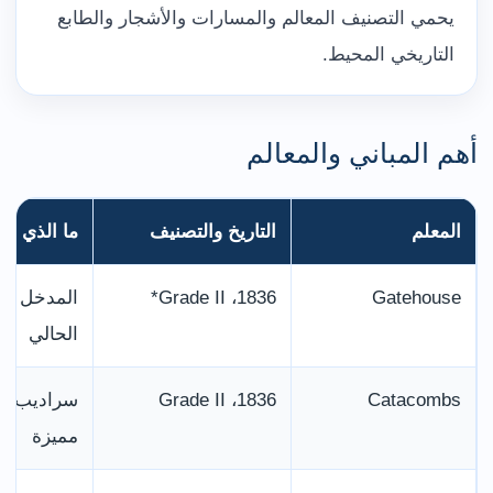
يحمي التصنيف المعالم والمسارات والأشجار والطابع
التاريخي المحيط.
أهم المباني والمعالم
المعلم
التاريخ والتصنيف
ما الذي يم
Gatehouse
1836، Grade II*
المدخل ال
الحالي
Catacombs
1836، Grade II
سراديب دف
مميزة