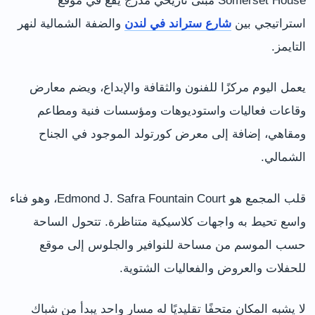
Somerset House مبنى تاريخي مدرج يقع في موقع
استراتيجي بين
شارع ستراند في لندن
والضفة الشمالية لنهر
التايمز.
يعمل اليوم مركزًا للفنون والثقافة والإبداع، ويضم معارض
وقاعات فعاليات واستوديوهات ومؤسسات فنية ومطاعم
ومقاهي، إضافة إلى معرض كورتولد الموجود في الجناح
الشمالي.
قلب المجمع هو Edmond J. Safra Fountain Court، وهو فناء
واسع تحيط به واجهات كلاسيكية متناظرة. تتحول الساحة
حسب الموسم من مساحة للنوافير والجلوس إلى موقع
للحفلات والعروض والفعاليات الشتوية.
لا يشبه المكان متحفًا تقليديًا له مسار واحد يبدأ من شباك