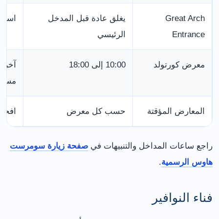
Great Arch
يغلق عادة قبل المدخل
استخدم Strand عند 
Entrance
الرئيسي
معرض كورتولد
10:00 إلى 18:00
آخر د
مست
المعارض المؤقتة
حسب كل معرض
افحص
راجع ساعات المداخل والتنبيهات في
صفحة زيارة سومرست
هاوس الرسمية
.
فناء النوافير