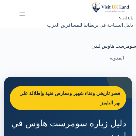
لتجاوز
لى
لمحتوى
visit uk
دليل السياحة في بريطانيا للمسافرين العرب
سومرست هاوس لندن
المدونة
قصر تاريخي وفناء شهير ومعارض فنية وإطلالة على
نهر التايمز
دليل زيارة سومرست هاوس في
لندن