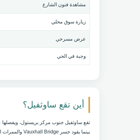
مشاهدة فنون الشارع
زيارة سوق محلي
عرض مسرحي
وجبة في الحي
أين تقع ساوثفيل؟
تقع ساوثفيل جنوب مركز بريستول، ويفصلها ع
بينما يقود جسر Vauxhall Bridge والممرات القريبة إلى Spike Island وWapping Wharf.