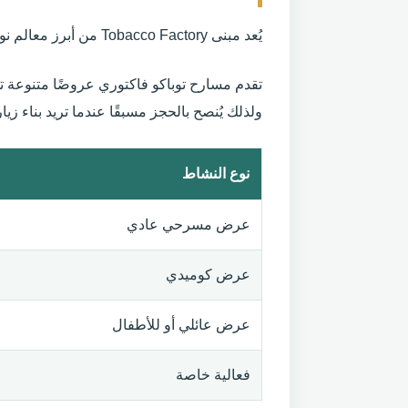
يُعد مبنى Tobacco Factory من أبرز معالم نورث ستريت. كان جزءًا من مجمع صناعي، ثم أعيد استخدامه ليضم مسرحًا ومقهى ومساحات ثقافية وتجارية.
تقدم مسارح توباكو فاكتوري عروضًا متنوعة 
ولذلك يُنصح بالحجز مسبقًا عندما تريد بناء 
نوع النشاط
عرض مسرحي عادي
عرض كوميدي
عرض عائلي أو للأطفال
فعالية خاصة