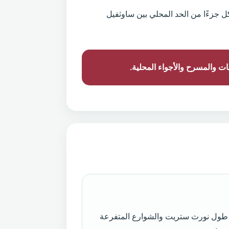
وثفيل وبيدمينستر. يمثل North Street قلب النشاط، كما يشكل جزءًا من الحد المحلي بين ساوثفيل
ت والمسرح والأجواء المحلية.
 طول نورث ستريت والشوارع المتفرعة