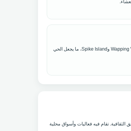
عشاء.
يمكن الوصول سيرًا إلى Wapping Wharf وSpike Island، ما يجعل الحي
الثقافية. تقام فيه فعاليات وأسواق محلية