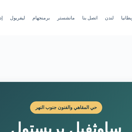
طانيا
لندن
اتصل بنا
مانشستر
برمنجهام
ليفربول
إد
حي المقاهي والفنون جنوب النهر
ساوثفيل بريستول