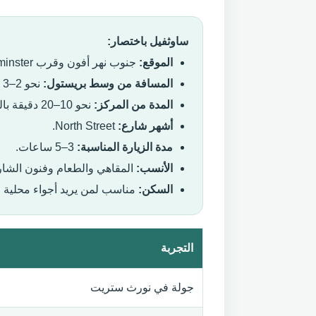
ساوثفيل باختصار:
الموقع:
جنوب نهر أفون وقرب Bedminster وAshton.
المسافة من وسط بريستول:
نحو 2–3 كيلومترات.
المدة من المركز:
نحو 10–20 دقيقة بالحافلة أو 25–35 دقيقة سيرًا.
أشهر شارع:
North Street.
مدة الزيارة المناسبة:
3–5 ساعات.
الأنسب:
المقاهي والطعام وفنون الشا
السكن:
مناسب لمن يريد أجواء محلية ق
التجربة
جولة في نورث ستريت