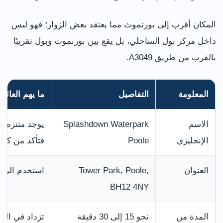
المكان أقرب إلى بورنموث مما يعتقد بعض الزوار؛ فهو ليس
داخل مركز بول الساحلي، بل يقع بين بورنموث وبول تقريبًا
بالقرب من طريق A3049.
المعلومة
التفاصيل
ما يهم العائلة
الاسم
Splashdown Waterpark
يوجد متنزه آخ
الإنجليزي
Poole
فتأكد من كلمة ole
العنوان
Tower Park, Poole,
استخدم الرمز
BH12 4NY
المدة من
نحو 15 إلى 30 دقيقة
تزداد في الع