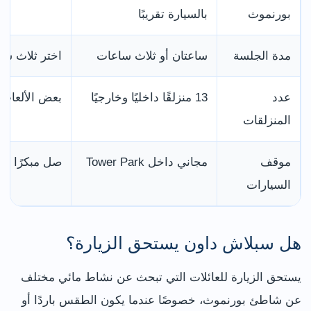
بورنموث
بالسيارة تقريبًا
مدة الجلسة
ساعتان أو ثلاث ساعات
اختر ثلاث ساع
عدد
13 منزلقًا داخليًا وخارجيًا
بعض الألعاب 
المنزلقات
موقف
مجاني داخل Tower Park
صل مبكرًا في 
السيارات
هل سبلاش داون يستحق الزيارة؟
يستحق الزيارة للعائلات التي تبحث عن نشاط مائي مختلف
عن شاطئ بورنموث، خصوصًا عندما يكون الطقس باردًا أو