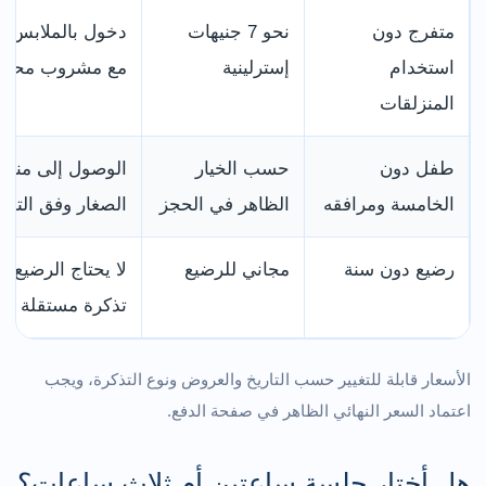
متفرج دون
نحو 7 جنيهات
دخول بالملابس ال
استخدام
إسترلينية
مع مشروب محدد
المنزلقات
طفل دون
حسب الخيار
الوصول إلى منا
الخامسة ومرافقه
الظاهر في الحجز
الصغار وفق التذك
رضيع دون سنة
مجاني للرضيع
لا يحتاج الرضيع إ
تذكرة مستقلة
الأسعار قابلة للتغيير حسب التاريخ والعروض ونوع التذكرة، ويجب
اعتماد السعر النهائي الظاهر في صفحة الدفع.
هل أختار جلسة ساعتين أم ثلاث ساعات؟