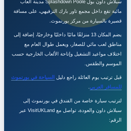
سبلاش داون بول Splashdown Poole مدينة ألعاب
مائية تقع داخل مجمع تاور بارك الترفيهي، على مسافة
قصيرة بالسيارة من مركز بورنموث.
يضم المكان 13 منزلقًا مائيًا داخليًا وخارجيًا، إضافة إلى
مناطق لعب مائي للصغار، ويعمل طوال العام مع
اختلاف مواعيد التشغيل وإتاحة الألعاب الخارجية حسب
الموسم والطقس.
قبل ترتيب يوم العائلة راجع دليل
السياحة في بورنموث
للمسافر العربي
.
لترتيب سيارة خاصة من الفندق في بورنموث إلى
سبلاش داون والعودة، تواصل مع VisitUKLand عبر
الرقم: