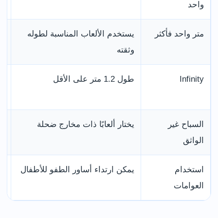
واحد
لل
متر واحد فأكثر
يستخدم الألعاب المناسبة لطوله
بع
وثقته
Infinity
طول 1.2 متر على الأقل
حو
ا
السباح غير
يختار ألعابًا ذات مخارج ضحلة
اس
الواثق
استخدام
يمكن ارتداء أساور الطفو للأطفال
لا
العوامات