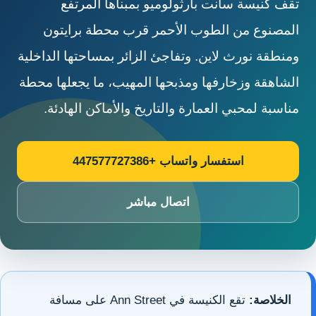
تقف كنيسة سانت بارثولوميو بمبناها المرتفع
المصنوع من الطوب الأحمر قرب محطة برايتون
ومنطقة نورث لاين. وتفاجئ الزائر بمساحتها الداخلية
الشاهقة وزخارفها ومذبحها المهيب، ما يجعلها محطة
مناسبة لمحبي العمارة والتاريخ والأماكن الهادئة.
استفسار واتساب +447577727386
اتصال مباشر
الخلاصة:
تقع الكنيسة في Ann Street على مسافة