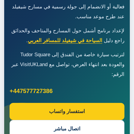
فعالية أو الانضمام إلى جولة رسمية في مسارح شيفيلد
عند طرح موعد مناسب.
لإعداد برنامج أشمل حول المسارح والمتاحف والحدائق
راجع دليل
السياحة في شيفيلد للمسافر العربي
.
لترتيب سيارة خاصة من الفندق إلى Tudor Square
والعودة بعد انتهاء العرض، تواصل مع VisitUKLand عبر
الرقم:
+447577727386
استفسار واتساب
اتصال مباشر