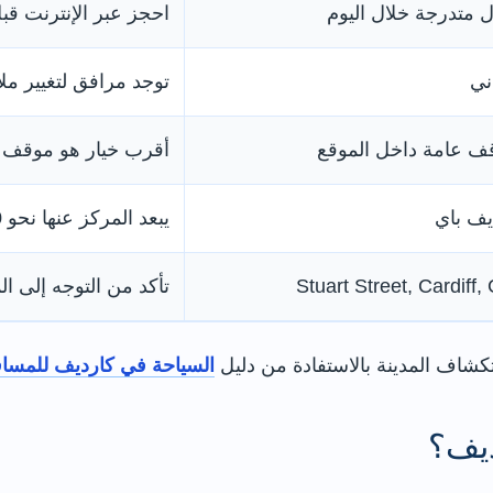
 متدرجة خلال اليوم
احجز عبر الإنترنت قب
ني
توجد مرافق لتغيير مل
قف عامة داخل الموقع
أقرب خيار هو موقف م
ف باي
يبعد المركز عنها نحو 10 دقائق مشيًا
Stuart Street, Cardif
تأكد من التوجه إلى ا
شاف المدينة بالاستفادة من دليل
السياحة في كارديف للمساف
ديف؟