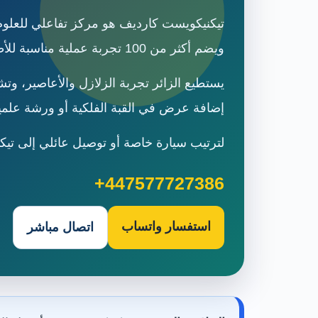
تيكنيكويست كارديف هو مركز تفاعلي للعلوم و
ويضم أكثر من 100 تجربة عملية مناسبة للأطفال والكبار.
يستطيع الزائر تجربة الزلازل والأعاصير، وتش
إضافة عرض في القبة الفلكية أو ورشة علمية
لترتيب سيارة خاصة أو توصيل عائلي إلى تيكنيكويست ومع
+447577727386
استفسار واتساب
اتصال مباشر