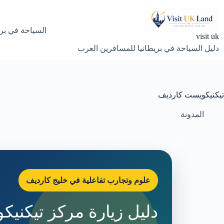
لتجاوز
لى
لمحتوى
السياحة في بري
visit uk
دليل السياحة في بريطانيا للمسافرين العرب
تيكنيكويست كارديف
المدونة
علوم وتجارب تفاعلية في خليج كارديف
دليل زيارة مركز تيكني