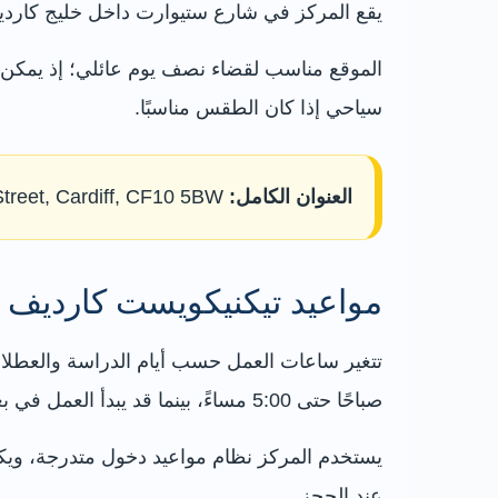
يقع المركز في شارع ستيوارت داخل خليج كاردي
الموقع مناسب لقضاء نصف يوم عائلي؛ إذ يمكن بد
سياحي إذا كان الطقس مناسبًا.
العنوان الكامل:
Techniquest, Stuart Street, Cardiff, CF10 5BW. ويشير نظام What3Words إلى المدخل الرئيسي بالرمز fairly.occupy.trucks.
مواعيد تيكنيكويست كارديف
صباحًا حتى 5:00 مساءً، بينما قد يبدأ العمل في بعض أيام الأسبوع خلال الفصل الدراسي عند الساعة 2:00 ظهرًا.
عند الحجز.