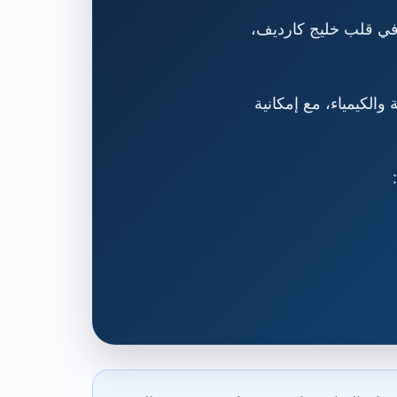
 في قلب خليج كارديف،
والكيمياء، مع إمكانية