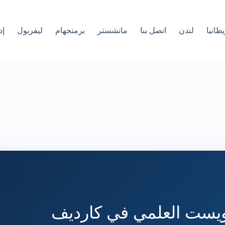
طانيا
لندن
اتصل بنا
مانشستر
برمنجهام
ليفربول
إد
كويست العلمي في كارديف