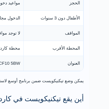
الحجز
مواعيد دخول
الأطفال دون 3 سنوات
الدخول مجا
المواقف
لا توجد موا
المحطة الأقرب
محطة كاردي
العنوان
f, CF10 5BW
يمكن وضع تيكنيكويست ضمن برنامج أوسع لاستك
أين يقع تيكنيكويست في كار