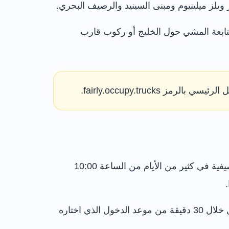
ز ميلينيوم ومبنى السينيد والرصيف البحري.
متابعة المشي حول الخليج أو ركوب قارب
تتغير ساعات العمل حسب أيام الدراسة والعطلات المدرسية والفعاليات الخاصة. يعمل المركز خلال العطلة الصيفية في كثير من الأيام من الساعة 10:00
يستخدم المركز نظام مواعيد دخول متدرجة، ويكون آخر دخول قبل الإغلاق بساعتين. ويُطلب من الزائر الوصول خلال 30 دقيقة من موعد الدخول الذي اختاره