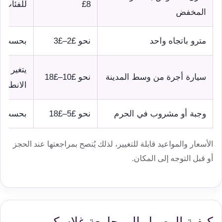
£8
للفئات 
المخفض
مترو باتجاه واحد
نحو £2–£3
بحسب نو
يتغير ال
سيارة أجرة من وسط المدينة
نحو £10–£18
الانطلاق
وجبة أو مشروب في الحرم
نحو £5–£18
بحسب ا
الأسعار والمواعيد قابلة للتغيير، لذلك يُنصح بمراجعتها عند الحجز
أو قبل التوجه إلى المكان.
كيفية الوصول إلى جامعة غلاسكو