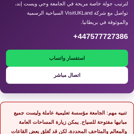
لترتيب جولة خاصة مريحة في الجامعة وحي ويست إند،
تواصل مع شركة VisitUKLand السياحية الرسمية
والموثوقة في بريطانيا.
+447577727386
استفسار واتساب
اتصال مباشر
تنبيه مهم: الجامعة مؤسسة تعليمية عاملة وليست جميع
مبانيها مفتوحة للسياح. يمكن زيارة المساحات العامة
والمعالم والمتاحف المحددة، لكن قد تُغلق بعض القاعات