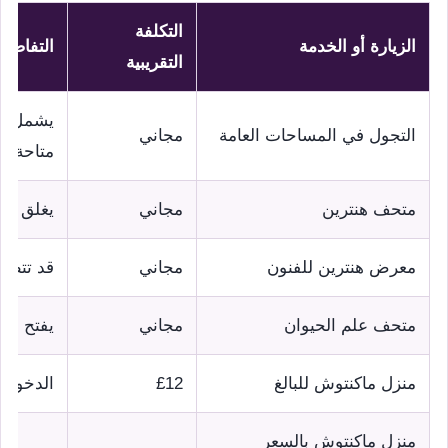
التكلفة
الزيارة أو الخدمة
التفاصيل
التقريبية
يشمل ال
التجول في المساحات العامة
مجاني
متاحة
متحف هنترين
مجاني
يغلق عاد
معرض هنترين للفنون
مجاني
قد تتطل
متحف علم الحيوان
مجاني
يفتح عاد
منزل ماكنتوش للبالغ
£12
الدخول ا
منزل ماكنتوش بالسعر