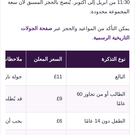
11:30 من أبريل إلى أكتوبر. يُنصح بالحجز المسبق لأن سعة
المجموعة محدودة.
يمكن التأكد من المواعيد والحجز عبر
صفحة الجولات
التاريخية الرسمية
.
نوع التذكرة
السعر المعلن
ملاحظات
البالغ
£11
جولة تاريخي
الطالب أو من تجاوز 60
£9
قد يُطلب إث
عامًا
الطفل دون 14 عامًا
£6
يجب أن يكو