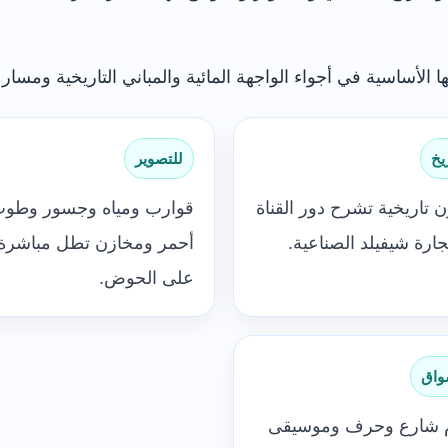
ا الأساسية في أجواء الواجهة المائية والمباني التاريخية ومسار ا
يخ
للتصوير
 تاريخية تشرح دور القناة
قوارب ومياه وجسور وطو
ارة شيفيلد الصناعية.
أحمر ومخازن تطل مباشرة
على الحوض.
واق
 شارع وحرف وموسيقى