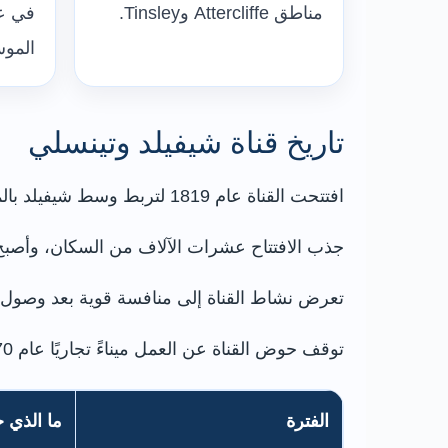
مناطق Attercliffe وTinsley.
في ع
المو
تاريخ قناة شيفيلد وتينسلي
افتتحت القناة عام 1819 لتربط وسط شيفيلد بالملاحة القائمة على نهر دون عند تينسلي، وتتيح للقوارب التجارية الوصول إلى المدينة بدل توقفها خارجها.
جذب الافتتاح عشرات الآلاف من السكان، وأصبح 
تعرض نشاط القناة إلى منافسة قوية بعد وصول الس
توقف حوض القناة عن العمل ميناءً تجاريًا عام 1970 تقريبًا، ودخلت المنطقة فترة من الإهمال قبل ترميمها في التسعينيات.
الفترة
ما الذي 