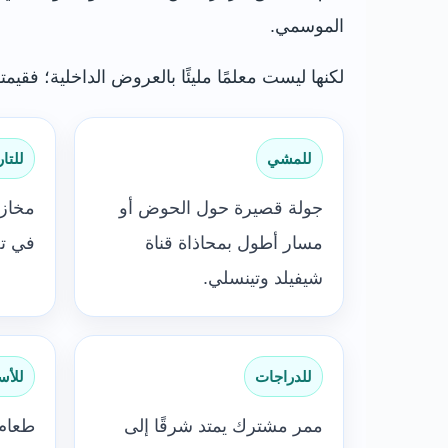
الموسمي.
لكنها ليست معلمًا مليئًا بالعروض الداخلية؛ فقيمته
للمشي
للتار
جولة قصيرة حول الحوض أو
مخازن
مسار أطول بمحاذاة قناة
في تج
شيفيلد وتينسلي.
للدراجات
للأس
ممر مشترك يمتد شرقًا إلى
طعام