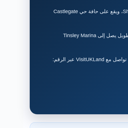
فيكتوريا كوايز Victoria Quays هو حوض القناة التاريخي في شيفيلد ونقطة بداية Sheffield & Tinsley Canal، ويقع على حافة حي Castlegate
يجمع الموقع بين المياه والقوارب والمخازن الصناعية القديمة والمقاهي والأسواق الموسمية ومسار مشي طويل يصل إلى Tinsley Marina
V عبر الرقم: