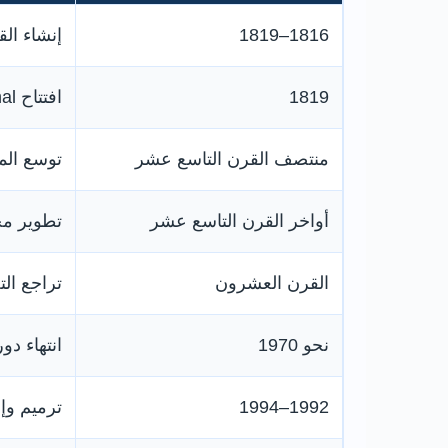
1816–1819
إنشاء الق
1819
افتتاح Sheffield & Tinsley Canal
منتصف القرن التاسع عشر
توسع الم
أواخر القرن التاسع عشر
تطوير مخ
القرن العشرون
تراجع ال
نحو 1970
انتهاء دوره
1992–1994
ترميم وإ