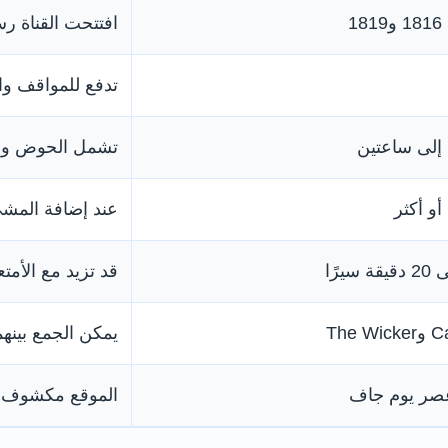
1
افتتحت القناة رسميً
تدفع للمواقف وا
إلى ساعتين
تشمل الحوض وال
و أكثر
عند إضافة المشي
قد تزيد مع الأمت
The 
يمكن الجمع بينه
عصر يوم جاف
الموقع مكشوف جز