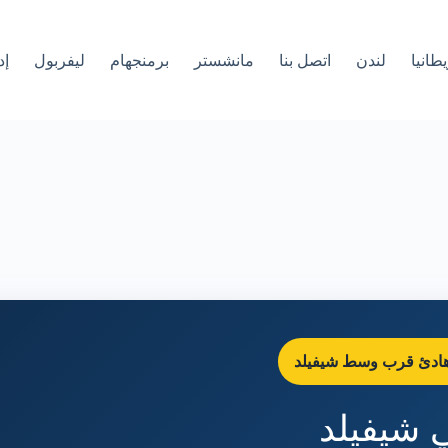
طانيا
لندن
اتصل بنا
مانشستر
برمنجهام
ليفربول
إد
هادئ قرب وسط شيفيلد
ي شيفيلد