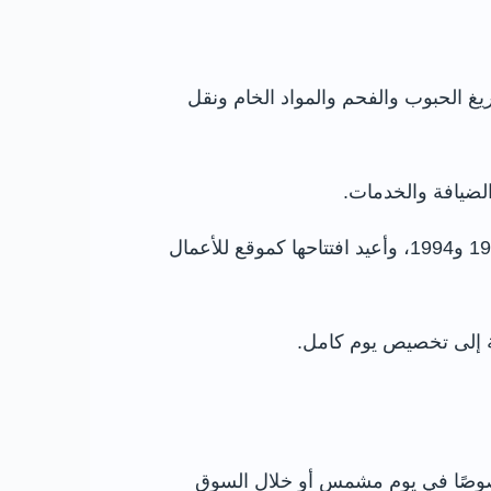
ريغ الحبوب والفحم والمواد الخام ونقل
لضيافة والخدمات.
بعد توقف النشاط التجاري وتراجع المنطقة، خضعت المباني والحوض لعملية ترميم وإعادة تطوير بين عامي 1992 و1994، وأعيد افتتاحها كموقع للأعمال
 إلى تخصيص يوم كامل.
 خصوصًا في يوم مشمس أو خلال السوق