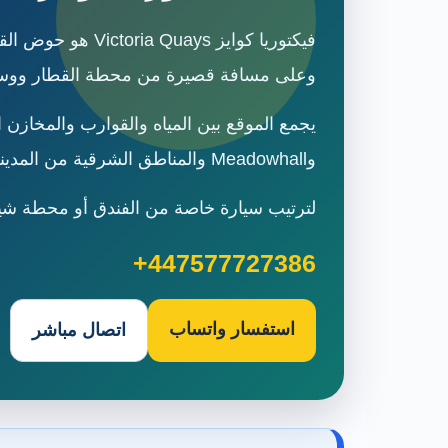
وعلى مسافة قصيرة من محطة القطار ووسط
وMeadowhall والمناطق الشرقية من المدينة.
لترتيب سيارة خاصة من الفندق أو محطة شيفيلد إلى ف
+447577727386
استفسار واتساب
اتصال مباشر