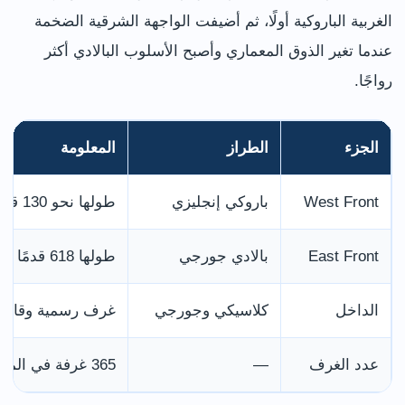
الغربية الباروكية أولًا، ثم أضيفت الواجهة الشرقية الضخمة
عندما تغير الذوق المعماري وأصبح الأسلوب البالادي أكثر
رواجًا.
الجزء
الطراز
المعلومة
West Front
باروكي إنجليزي
طولها نحو 130 قدمًا وتواجه الحدائق
East Front
بالادي جورجي
طولها 618 قدمًا وتطل على الأراضي الممتدة شرقًا
الداخل
كلاسيكي وجورجي
غرف رسمية وقاعا
عدد الغرف
—
365 غرفة في المبنى الكامل