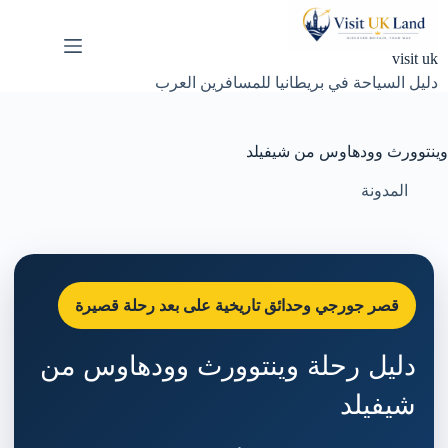
لتجاوز
لى
لمحتوى
visit uk
دليل السياحة في بريطانيا للمسافرين العرب
وينتوورث وودهاوس من شيفيلد
المدونة
قصر جورجي وحدائق تاريخية على بعد رحلة قصيرة
دليل رحلة وينتوورث وودهاوس من
شيفيلد