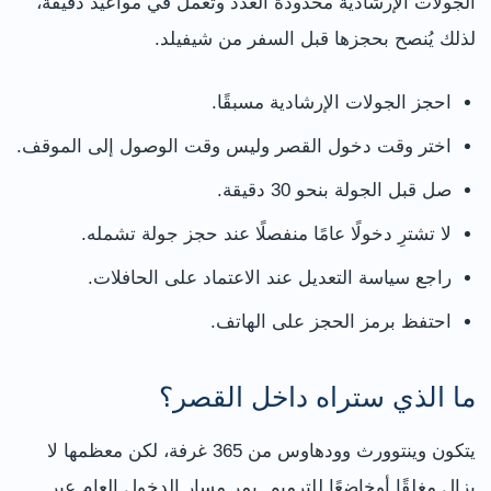
الجولات الإرشادية محدودة العدد وتعمل في مواعيد دقيقة،
لذلك يُنصح بحجزها قبل السفر من شيفيلد.
احجز الجولات الإرشادية مسبقًا.
اختر وقت دخول القصر وليس وقت الوصول إلى الموقف.
صل قبل الجولة بنحو 30 دقيقة.
لا تشترِ دخولًا عامًا منفصلًا عند حجز جولة تشمله.
راجع سياسة التعديل عند الاعتماد على الحافلات.
احتفظ برمز الحجز على الهاتف.
ما الذي ستراه داخل القصر؟
يتكون وينتوورث وودهاوس من 365 غرفة، لكن معظمها لا
يزال مغلقًا أوخاضعًا للترميم. يمر مسار الدخول العام عبر