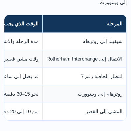
إلى وينتوورث.
المرحلة
الوقت الذي يجب ح
شيفيلد إلى روثرهام
مدة الرحلة والانت
الانتقال إلى Rotherham Interchange
وقت مشي قصير مع 
انتظار الحافلة رقم 7
قد يصل إلى ساعة إذ
روثرهام إلى وينتوورث
نحو 15–30 دقيقة حسب المحطات والطريق
المشي إلى القصر
من 10 إلى 20 دقيقة حسب محطة النزول وسرعة المشي