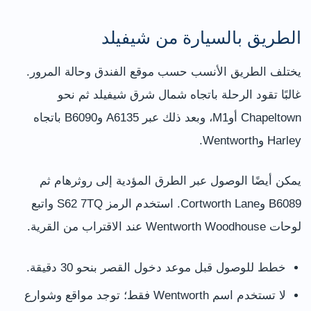
الطريق بالسيارة من شيفيلد
يختلف الطريق الأنسب حسب موقع الفندق وحالة المرور.
غالبًا تقود الرحلة باتجاه شمال شرق شيفيلد ثم نحو
Chapeltown أوM1، وبعد ذلك عبر A6135 وB6090 باتجاه
Harley وWentworth.
يمكن أيضًا الوصول عبر الطرق المؤدية إلى روثرهام ثم
B6089 وCortworth Lane. استخدم الرمز S62 7TQ واتبع
لوحات Wentworth Woodhouse عند الاقتراب من القرية.
خطط للوصول قبل موعد دخول القصر بنحو 30 دقيقة.
لا تستخدم اسم Wentworth فقط؛ توجد مواقع وشوارع