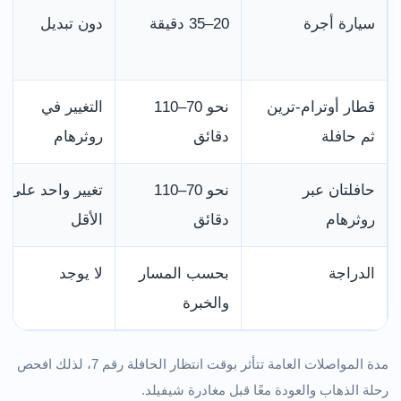
سيارة أجرة
20–35 دقيقة
دون تبديل
قطار أوترام-ترين
نحو 70–110
التغيير في
ثم حافلة
دقائق
روثرهام
حافلتان عبر
نحو 70–110
تغيير واحد على
روثرهام
دقائق
الأقل
الدراجة
بحسب المسار
لا يوجد
والخبرة
مدة المواصلات العامة تتأثر بوقت انتظار الحافلة رقم 7، لذلك افحص
رحلة الذهاب والعودة معًا قبل مغادرة شيفيلد.