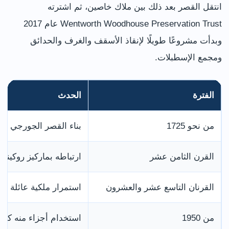
انتقل القصر بعد ذلك بين ملاك خاصين، ثم اشترته
Wentworth Woodhouse Preservation Trust عام 2017
وبدأت مشروعًا طويلًا لإنقاذ الأسقف والغرف والحدائق
ومجمع الإسطبلات.
الفترة
الحدث
من نحو 1725
بناء القصر الجورجي ال
القرن الثامن عشر
ارتباطه بماركيز روكينغه
القرنان التاسع عشر والعشرون
استمرار ملكية عائلة في
من 1950
استخدام أجزاء منه كلي