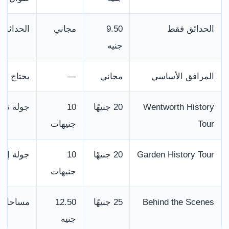
الحدائق فقط
9.50
مجاني
الحدائق 
جنيه
المرافق الأساسي
مجاني
—
يحتاج إل
Wentworth History
20 جنيهًا
10
جولة نحو 70 دقيقة مع دخول القصر وا
Tour
جنيهات
Garden History Tour
20 جنيهًا
10
جولة إرش
جنيهات
Behind the Scenes
25 جنيهًا
12.50
مساحات غ
جنيه