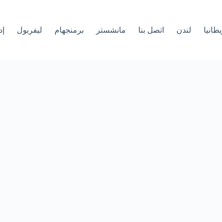
طانيا
لندن
اتصل بنا
مانشستر
برمنجهام
ليفربول
إد