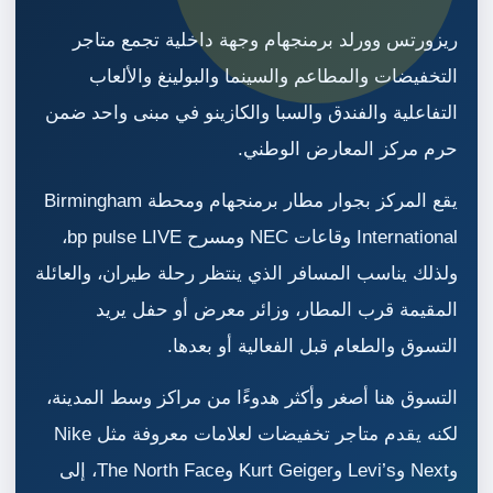
ريزورتس وورلد برمنجهام وجهة داخلية تجمع متاجر
التخفيضات والمطاعم والسينما والبولينغ والألعاب
التفاعلية والفندق والسبا والكازينو في مبنى واحد ضمن
حرم مركز المعارض الوطني.
يقع المركز بجوار مطار برمنجهام ومحطة Birmingham
International وقاعات NEC ومسرح bp pulse LIVE،
ولذلك يناسب المسافر الذي ينتظر رحلة طيران، والعائلة
المقيمة قرب المطار، وزائر معرض أو حفل يريد
التسوق والطعام قبل الفعالية أو بعدها.
التسوق هنا أصغر وأكثر هدوءًا من مراكز وسط المدينة،
لكنه يقدم متاجر تخفيضات لعلامات معروفة مثل Nike
وNext وLevi’s وKurt Geiger وThe North Face، إلى