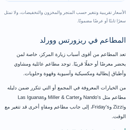
الأسعار تقريبية وتتغير حسب المتجر والمخزون والتخفيضات، ولا تمثل
سعرًا ثابتًا أو عرضًا مضمونًا.
المطاعم في ريزورتس وورلد
تعد المطاعم من أقوى أسباب زيارة المركز، خاصة لمن
يحضر معرضًا أو حفلًا قريبًا. توجد مطاعم عائلية ومشاوي
وأطباق إيطالية ومكسيكية وآسيوية وقهوة وحلويات.
من الخيارات المعروفة في المجمع أو التي تتكرر ضمن دليله
مطاعم مثل Nando’s وMiller & Carter وLas Iguanas
وZizzi وFriday’s، إلى جانب مطاعم ومقاهٍ أخرى قد تتغير مع
الوقت.