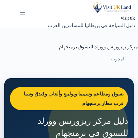
لتجاوز
لى
لمحتوى
visit uk
دليل السياحة في بريطانيا للمسافرين العرب
مركز ريزورتس وورلد للتسوق برمنجهام
المدونة
تسوق ومطاعم وسينما وبولينغ وألعاب وفندق وسبا
قرب مطار برمنجهام
دليل مركز ريزورتس وورلد
للتسوق في برمنجهام