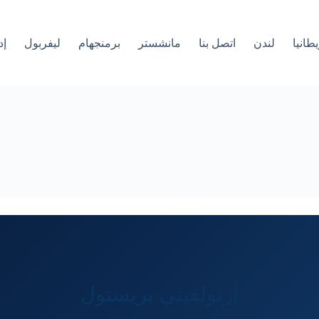
طانيا
لندن
اتصل بنا
مانشستر
برمنجهام
ليفربول
إد
أرنولفيني بريستول