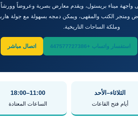
ى واجهة ميناء بريستول، ويقدم معارض بصرية وعروضاً وورشاً و
عرض ومتجر الكتب والمقهى، ويمكن دمجه بسهولة مع جولة هارب
وملكة الساحات التاريخية.
استفسار واتساب +447577727386
اتصال مباشر
الثلاثاء–الأحد
11:00–18:00
أيام فتح القاعات
الساعات المعتادة