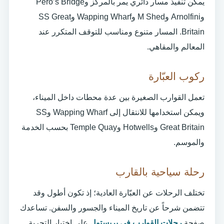
يمكن تنفيذ مسار دائري يمر بالمركز وPero’s Bridge
وArnolfini وM Shed وWapping Wharf وSS Great
Britain. المسار متنوع ومناسب للتوقف المتكرر عند
المعالم والمقاهي.
ركوب العبّارة
تعمل القوارب الصغيرة بين عدة محطات داخل الميناء،
ويمكن استخدامها للانتقال إلى Wapping Wharf وSS
Great Britain وHotwells وTemple Quay بحسب الخدمة
والموسم.
رحلة سياحية بالقارب
تختلف الرحلات عن العبّارة العادية؛ إذ تكون أطول وقد
تتضمن شرحاً عن تاريخ الميناء والجسور والسفن. تساعدك
صفحة
رحلات القوارب في بريستول
على اختيار التجربة