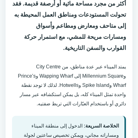
أكثر من مجرد مساحة مائية أو أرصفة قديمة. فقد
تحولت المستودعات ومناطق العمل المحيطة به
إلى متاحف ومعارض ومطاعم وأسواق
ومسارات مريحة للمشي، مع استمرار حركة
القوارب والسفن التاريخية.
يمتد الميناء عبر عدة مناطق، من City Centre
وMillennium Square إلى Wapping Wharf وPrince’s
Wharf وSpike Island وHotwells. لذلك لا توجد نقطة
واحدة تمثل الميناء كله، بل يمكن استكشافه عبر مسار
دائري أو باستخدام العبّارات التي تربط ضفتيه.
الخلاصة السريعة:
الدخول إلى منطقة الميناء
ومساراته مجاني، ويمكن تخصيص ساعتين لجولة