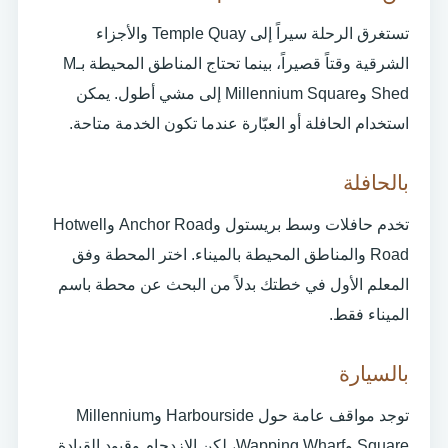
تستغرق الرحلة سيراً إلى Temple Quay والأجزاء
الشرقية وقتاً قصيراً، بينما تحتاج المناطق المحيطة بـM
Shed وMillennium Square إلى مشي أطول. يمكن
استخدام الحافلة أو العبّارة عندما تكون الخدمة متاحة.
بالحافلة
تخدم حافلات وسط بريستول وAnchor Road وHotwell
Road والمناطق المحيطة بالميناء. اختر المحطة وفق
المعلم الأول في خطتك بدلاً من البحث عن محطة باسم
الميناء فقط.
بالسيارة
توجد مواقف عامة حول Harbourside وMillennium
Square وWapping Wharf، لكن الازدحام وقيود القيادة