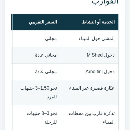
القوارب
الخدمة أو النشاط
السعر التقريبي
المل
المشي حول الميناء
مجاني
المسا
دخول M Shed
مجاني عادةً
قد تك
دخول Arnolfini
مجاني عادةً
تختلف
عبّارة قصيرة عبر الميناء
نحو 1.50–3 جنيهات
بحسب
للفرد
تذكرة قارب بين محطات
نحو 3–8 جنيهات
تختل
الميناء
للرحلة