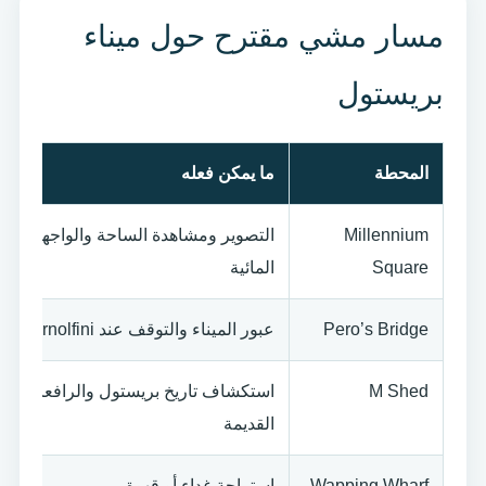
مسار مشي مقترح حول ميناء
بريستول
المحطة
ما يمكن فعله
Millennium
التصوير ومشاهدة الساحة والواجهة
Square
المائية
Pero’s Bridge
عبور الميناء والتوقف عند Arnolfini
M Shed
استكشاف تاريخ بريستول والرافعات
القديمة
Wapping Wharf
استراحة غداء أو قهوة