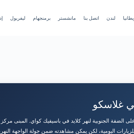
طانيا
لندن
اتصل بنا
مانشستر
برمنجهام
ليفربول
إد
ي غلاسكو
لى الضفة الجنوبية لنهر كلايد في باسيفيك كواي. المبنى مرك
 للزيارات اليومية، لكن يمكن مشاهدته ضمن جولة الواجهة النهري