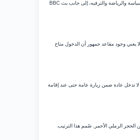
يضم المقر استوديوهات تلفزيونية وإذاعية وغرف تحرير وإنتاج ومرافق تقنية ومكاتب. تُنتج من الموقع برامج الأخبار والسياسة والرياضة والترفيه، إلى جانب بث BBC
ا يعني وجود مقاعد جمهور أن الدخول متاح
 لا تدخل عادة ضمن زيارة عامة حتى عند إقامة
لحجر الرملي الأحمر. صُمم هذا الترتيب