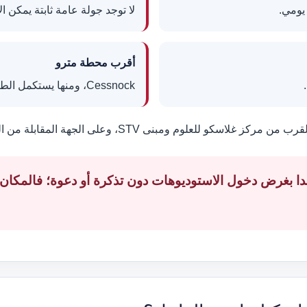
يومي.
لا توجد جولة عامة ثابتة يمكن ا
أقرب محطة مترو
Cessnock، ومنها يستكمل الطريق سيراً.
 من مركز غلاسكو للعلوم ومبنى STV، وعلى الجهة المقابلة من النهر تظهر منشآت SEC وOVO Hydro.
دا بغرض دخول الاستوديوهات دون تذكرة أو دعوة؛ فالمكان