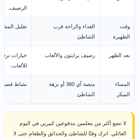
الرصيف.
وقت
الغداء والراحة قرب
تقليل المشي 
الظهيرة
الشاطئ
بعد الظهر
رصيف برايتون والألعاب
خيارات ترفيهي
للألعاب.
المساء
منصة آي 360 أو نزهة
نشاط قصير نس
المبكر
الشاطئ
لا تضع أكثر من معلمين مدفوعين كبيرين في اليوم
العائلي. اترك وقتًا للشاطئ والحدائق والطعام حتى لا