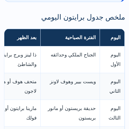
ملخص جدول برايتون اليومي
اليوم
الفترة الصباحية
بعد الظهر
اليوم
الجناح الملكي وحدائقه
ذا لينز وبرج برايتو
الأول
والشاطئ
اليوم
ويست بيير وهوف لاونز
متحف هوف أو هو
الثاني
لاجون
اليوم
حديقة بريستون أو مانور
مارينا برايتون أو ق
الثالث
بريستون
فولك