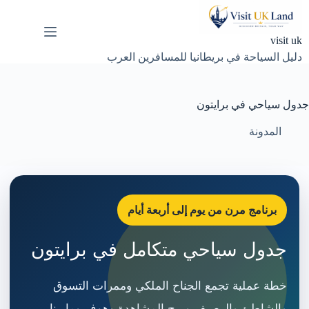
لتجاوز
لى
لمحتوى
visit uk
دليل السياحة في بريطانيا للمسافرين العرب
جدول سياحي في برايتون
المدونة
برنامج مرن من يوم إلى أربعة أيام
جدول سياحي متكامل في برايتون
خطة عملية تجمع الجناح الملكي وممرات التسوق
والشاطئ والرصيف وبرج المشاهدة وهوف ومارينا