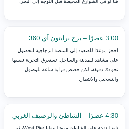
هنا أو في الشوارع المحيطة قبل التوجه إلى البحر.
3:00 عصرًا – برج برايتون آي 360
احجز موعدًا للصعود إلى المنصة الزجاجية للحصول
على مشاهد للمدينة والساحل. تستغرق التجربة نفسها
نحو 25 دقيقة، لكن خصص قرابة ساعة للوصول
والتسجيل والانتظار.
4:30 عصرًا – الشاطئ والرصيف الغربي
تابع النزهة على الشاطئ مرورًا ببقايا West Pier، ثم