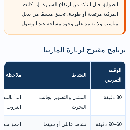
الطوابق قبل التأكد من ارتفاع السيارة. إذا كانت
المركبة مرتفعة أو طويلة، تحقق مسبقًا من بديل
مناسب ولا تعتمد على وجود مساحة عند الوصول.
برنامج مقترح لزيارة المارينا
الوقت
النشاط
ملاحظة تنظ
التقريبي
30 دقيقة
المشي والتصوير بجانب
ابدأ بالمش
اليخوت
الغروب
60–90 دقيقة
نشاط عائلي أو سينما
احجز مسبقً