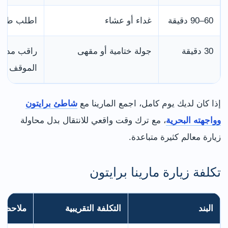
60–90 دقيقة
غداء أو عشاء
اطلب طاولة
30 دقيقة
جولة ختامية أو مقهى
راقب مدة ا
الموقف
إذا كان لديك يوم كامل، اجمع المارينا مع
شاطئ برايتون
وواجهته البحرية
، مع ترك وقت واقعي للانتقال بدل محاولة
زيارة معالم كثيرة متباعدة.
تكلفة زيارة مارينا برايتون
البند
التكلفة التقريبية
ملاحظا