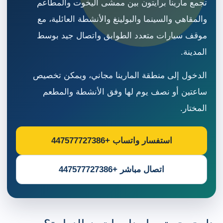
تجمع مارينا برايتون بين ممشى اليخوت والمطاعم
والمقاهي والسينما والبولينغ والأنشطة العائلية، مع
موقف سيارات متعدد الطوابق واتصال جيد بوسط
المدينة.
الدخول إلى منطقة المارينا مجاني، ويمكن تخصيص
ساعتين أو نصف يوم لها وفق الأنشطة والمطعم
المختار.
استفسار واتساب +447577727386
اتصال مباشر +447577727386