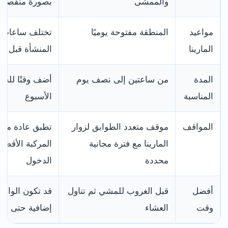
والممشى
بصورة منفصلة
مواعيد
المنطقة مفتوحة يوميًا
تختلف ساعات ا
المارينا
المنشأة قبل ال
المدة
من ساعتين إلى نصف يوم
أضف وقتًا للحج
المناسبة
الأسبوع
المواقف
موقف متعدد الطوابق لزوار
تطبق عادة مدة
المارينا مع فترة مجانية
محددة
الدخول
أفضل
قبل الغروب للمشي ثم تناول
قد تكون الواجه
وقت
العشاء
إضافية حتى في ا