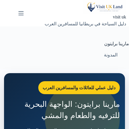
لتجاوز
لى
لمحتوى
visit uk
دليل السياحة في بريطانيا للمسافرين العرب
مارينا برايتون
المدونة
دليل عملي للعائلات والمسافرين العرب
مارينا برايتون: الواجهة البحرية
للترفيه والطعام والمشي