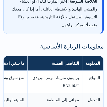
الخلاصة السريعة:
اختر المارينا للغداء أو العشاء
والمشي الهادئ والأنشطة العائلية. أما إذا كان هدفك
التسوق المستقل والأزقة التاريخية، فخصص وقتًا
منفصلًا لمركز برايتون.
معلومات الزيارة الأساسية
المعلومة
التفاصيل العملية
ما ينبغي الانتباه
الموقع
برايتون مارينا، الرمز البريدي
تقع شرق وسط ب
BN2 5UT
الدخول
مجاني إلى المنطقة
السينما والبولي