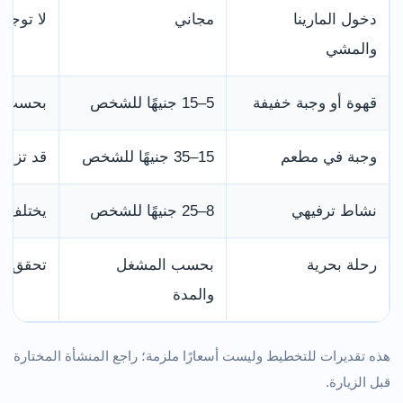
دخول المارينا
مجاني
لا توجد
والمشي
قهوة أو وجبة خفيفة
5–15 جنيهًا للشخص
بحسب ا
وجبة في مطعم
15–35 جنيهًا للشخص
قد تزيد 
نشاط ترفيهي
8–25 جنيهًا للشخص
يختلف ح
رحلة بحرية
بحسب المشغل
تحقق من
والمدة
هذه تقديرات للتخطيط وليست أسعارًا ملزمة؛ راجع المنشأة المختارة
قبل الزيارة.