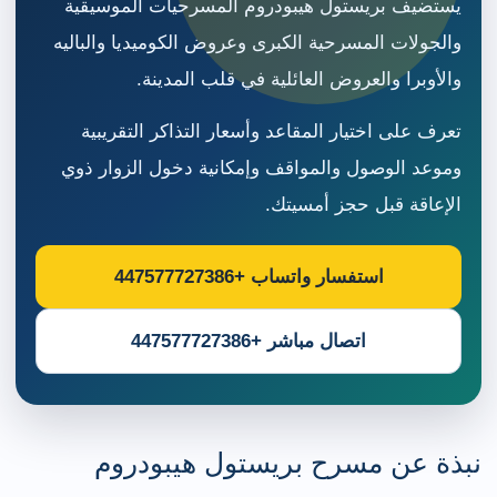
يستضيف بريستول هيبودروم المسرحيات الموسيقية
والجولات المسرحية الكبرى وعروض الكوميديا والباليه
والأوبرا والعروض العائلية في قلب المدينة.
تعرف على اختيار المقاعد وأسعار التذاكر التقريبية
وموعد الوصول والمواقف وإمكانية دخول الزوار ذوي
الإعاقة قبل حجز أمسيتك.
استفسار واتساب +447577727386
اتصال مباشر +447577727386
نبذة عن مسرح بريستول هيبودروم