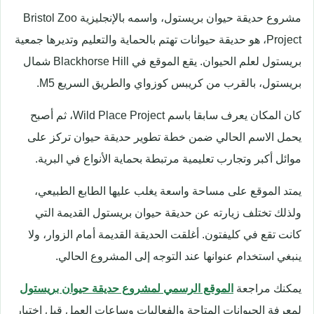
مشروع حديقة حيوان بريستول، واسمه بالإنجليزية Bristol Zoo
Project، هو حديقة حيوانات تهتم بالحماية والتعليم وتديرها جمعية
بريستول لعلم الحيوان. يقع الموقع في Blackhorse Hill شمال
بريستول، بالقرب من كريبس كوزواي والطريق السريع M5.
كان المكان يعرف سابقا باسم Wild Place Project، ثم أصبح
يحمل الاسم الحالي ضمن خطة تطوير حديقة حيوان تركز على
موائل أكبر وتجارب تعليمية مرتبطة بحماية الأنواع في البرية.
يمتد الموقع على مساحة واسعة يغلب عليها الطابع الطبيعي،
ولذلك تختلف زيارته عن حديقة حيوان بريستول القديمة التي
كانت تقع في كليفتون. أغلقت الحديقة القديمة أمام الزوار، ولا
ينبغي استخدام عنوانها عند التوجه إلى المشروع الحالي.
يمكنك مراجعة
الموقع الرسمي لمشروع حديقة حيوان بريستول
لمعرفة الحيوانات المتاحة والفعاليات وساعات العمل قبل اختيار