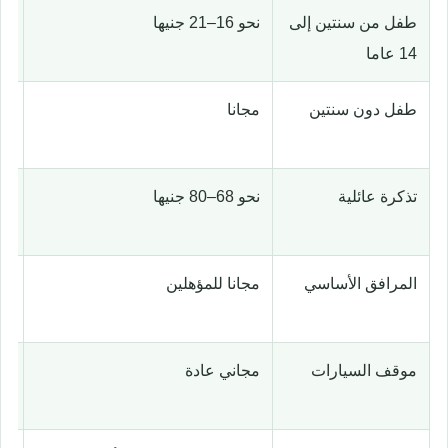
طفل من سنتين إلى
نحو 16–21 جنيها
يج
14 عاما
ال
طفل دون سنتين
مجانا
قد
مج
تذكرة عائلية
نحو 68–80 جنيها
تت
مح
المرافق الأساسي
مجانا للمؤهلين
را
إن
موقف السيارات
مجاني عادة
تخ
ال