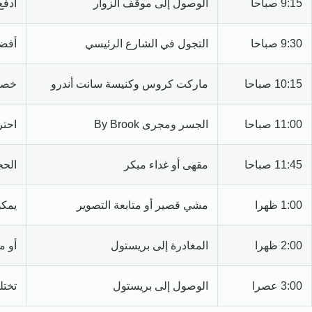
9:15 صباحا
الوصول إلى موقف الزوار
ادفع
9:30 صباحا
التجول في الشارع الرئيسي
أفضل
10:15 صباحا
ماركت كروس وكنيسة سانت أندرو
خصص 
11:00 صباحا
الجسر ومجرى By Brook
احتر
11:45 صباحا
مقهى أو غداء مبكر
الحج
1:00 ظهرا
مشي قصير أو متابعة التصوير
يمكن
2:00 ظهرا
المغادرة إلى بريستول
أو م
3:00 عصرا
الوصول إلى بريستول
تختل