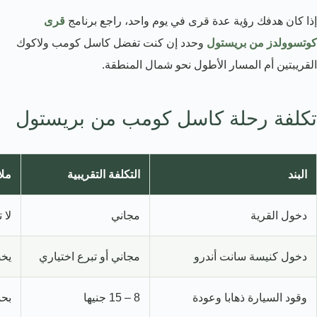
إذا كان هدفك رؤية عدة قرى في يوم واحد، راجع برنامج
قرى
كوتسوولدز من بريستول
وحدد إن كنت تفضل كاسل كومب ولاكوك
القريبتين أم المسار الأطول نحو شمال المنطقة.
تكلفة رحلة كاسل كومب من بريستول
البند
التكلفة التقريبية
مل
دخول القرية
مجاني
لا 
دخول كنيسة سانت أندرو
مجاني أو تبرع اختياري
يخض
وقود السيارة ذهابا وعودة
8 – 15 جنيها
بحس