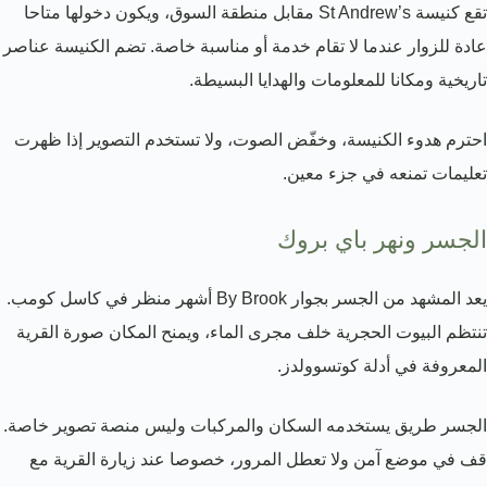
تقع كنيسة St Andrew’s مقابل منطقة السوق، ويكون دخولها متاحا
عادة للزوار عندما لا تقام خدمة أو مناسبة خاصة. تضم الكنيسة عناصر
تاريخية ومكانا للمعلومات والهدايا البسيطة.
احترم هدوء الكنيسة، وخفّض الصوت، ولا تستخدم التصوير إذا ظهرت
تعليمات تمنعه في جزء معين.
الجسر ونهر باي بروك
يعد المشهد من الجسر بجوار By Brook أشهر منظر في كاسل كومب.
تنتظم البيوت الحجرية خلف مجرى الماء، ويمنح المكان صورة القرية
المعروفة في أدلة كوتسوولدز.
الجسر طريق يستخدمه السكان والمركبات وليس منصة تصوير خاصة.
قف في موضع آمن ولا تعطل المرور، خصوصا عند زيارة القرية مع