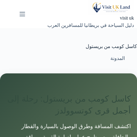
لتجاوز
لى
لمحتوى
visit uk
دليل السياحة في بريطانيا للمسافرين العرب
كاسل كومب من بريستول
المدونة
كاسل كومب من بريستول: رحلة إلى
أجمل قرى كوتسوولدز
اكتشف المسافة وطرق الوصول بالسيارة والقطار
والحافلة، مع برنامج عملي لزيارة القرية ومواقف