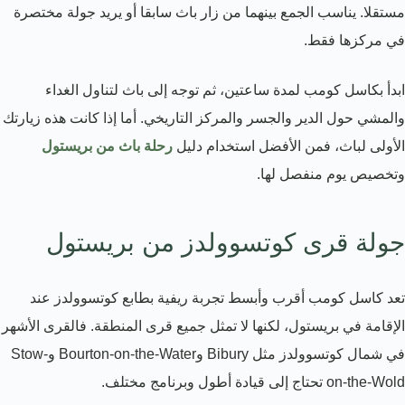
مستقلا. يناسب الجمع بينهما من زار باث سابقا أو يريد جولة مختصرة
في مركزها فقط.
ابدأ بكاسل كومب لمدة ساعتين، ثم توجه إلى باث لتناول الغداء
والمشي حول الدير والجسر والمركز التاريخي. أما إذا كانت هذه زيارتك
الأولى لباث، فمن الأفضل استخدام دليل
رحلة باث من بريستول
وتخصيص يوم منفصل لها.
جولة قرى كوتسوولدز من بريستول
تعد كاسل كومب أقرب وأبسط تجربة ريفية بطابع كوتسوولدز عند
الإقامة في بريستول، لكنها لا تمثل جميع قرى المنطقة. فالقرى الأشهر
في شمال كوتسوولدز مثل Bibury وBourton-on-the-Water وStow-
on-the-Wold تحتاج إلى قيادة أطول وبرنامج مختلف.